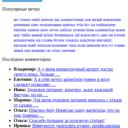
Популярные метки
мед
тревога
озноб
аллергия
секс
головокружение
соль
магний
позвоночник
наркомания
отвар
протезирование
компресс
зубы
йод
сок
реабилитация
бактерии
тошнота
сахар
сердце
слабость
гормоны
белок
головная боль
железо
мозг
диабет
кальций
печень
беременность
чай
волосы
вирус
сыпь
рак
курение
антиоксиданты
сон
суставы
фрукты
усталость
холестерин
иммунитет
клетчатка
калий
депрессия
воспаление
диета
почки
кишечник
вода
зуд
одышка
кашель
отек
витамины
узи
стресс
ожирение
Последние комментарии
Владимир:
А у меня ревматоидный артрит достиг
своего пика. Дальше …
Евгения:
А я себе нечто запретное (имею в виду
сладкое) позволяю …
Инна:
Здоровое питание, конечно, залог красивой
фигуры, но ни …
Марина:
Для меня здоровое питание началось с отказа
от сахара. …
Ольга:
Обычно беру Нимесан сыну, вычитала, что он
при травмах …
Ольга:
Спасибо большое за полезную статью!
Иринка:
Иммунитет укреплять нужно, профилактика