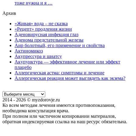
тоже нужна и я …
Архив
«Живая» вода – не сказка
«Рецепт» продления жизни
Аденовирусная инфекция глаз
Аденома предстательной железы
Аир болотный, его применение и свойства
Актиномикоз
Акупрессура и шиатсу
Акупунктура — эффективное лечение или эффект
плацебо
Аллергическая астма: симптомы и лечение
Аллергическая реакция может выглядеть как экзема?
2014 - 2026 © myzdorovje.ru
Ко всем методам лечения имеются противопоказания,
необходима консультация врача.
При полном или частичном копировании материалов,
обратная индексируемая ссылка на наш ресурс обязательна.