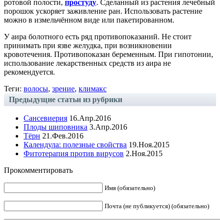
ротовой полости,
простуду
. Сделанный из растения лечебный
порошок ускоряет заживление ран. Использовать растение
можно в измельчённом виде или пакетированном.
У аира болотного есть ряд противопоказаний. Не стоит
принимать при язве желудка, при возникновении
кровотечения. Противопоказан беременным. При гипотонии,
использование лекарственных средств из аира не
рекомендуется.
Теги:
волосы
,
зрение
,
климакс
Предыдущие статьи из рубрики
Сансевиерия
16.Апр.2016
Плоды шиповника
3.Апр.2016
Тёрн
21.Фев.2016
Календула: полезные свойства
19.Ноя.2015
Фитотерапия против вирусов
2.Ноя.2015
Прокомментировать
Имя (обязательно)
Почта (не публикуется) (обязательно)