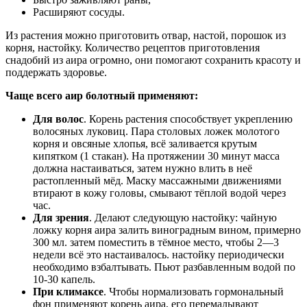
Расширяют сосуды.
Из растения можно приготовить отвар, настой, порошок из
корня, настойку. Количество рецептов приготовления
снадобий из аира огромно, они помогают сохранить красоту и
поддержать здоровье.
Чаще всего аир болотный применяют:
Для волос
. Корень растения способствует укреплению
волосяных луковиц. Пара столовых ложек молотого
корня и овсяные хлопья, всё заливается крутым
кипятком (1 стакан). На протяжении 30 минут масса
должна настаиваться, затем нужно влить в неё
растопленный мёд. Маску массажными движениями
втирают в кожу головы, смывают тёплой водой через
час.
Для зрения
. Делают следующую настойку: чайную
ложку корня аира залить виноградным вином, примерно
300 мл. затем поместить в тёмное место, чтобы 2—3
недели всё это настаивалось. настойку периодически
необходимо взбалтывать. Пьют разбавленным водой по
10-30 капель.
При климаксе
. Чтобы нормализовать гормональный
фон применяют корень аира, его перемалывают