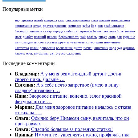
Популярные метки
мед
тревога
озноб
аллергия
секс
головокружение
соль
магний
позвоночник
наркомания
отвар
протезирование
компресс
зубы
йод
сок
реабилитация
бактерии
тошнота
сахар
сердце
слабость
гормоны
белок
головная боль
железо
мозг
диабет
кальций
печень
беременность
чай
волосы
вирус
сыпь
рак
курение
антиоксиданты
сон
суставы
фрукты
усталость
холестерин
иммунитет
клетчатка
калий
депрессия
воспаление
диета
почки
кишечник
вода
зуд
одышка
кашель
отек
витамины
узи
стресс
ожирение
Последние комментарии
Владимир:
А у меня ревматоидный артрит достиг
своего пика. Дальше …
Евгения:
А я себе нечто запретное (имею в виду
сладкое) позволяю …
Инна:
Здоровое питание, конечно, залог красивой
фигуры, но ни …
Марина:
Для меня здоровое питание началось с отказа
от сахара. …
Ольга:
Обычно беру Нимесан сыну, вычитала, что он
при травмах …
Ольга:
Спасибо большое за полезную статью!
Иринка:
Иммунитет укреплять нужно, профилактика