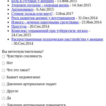
Боль в суставах у женщин
- 13.Янв.2015
Здоровое питание - здоровая жизнь
- 14.Авг.2015
Актиномикоз
- 6.Авг.2015
Стевия: польза или вред?
- 3.Ноя.2017
Риск развития анемии у вегетарианцев
- 31.Окт.2014
Изжога - лечение народными средствами
- 23.Янв.2014
Простуда
- 20.Сен.2014
Комплекс упражнений при туберкулезе легких
-
24.Сен.2015
Распространенные психические расстройства у женщин
- 30.Сен.2014
Вы метеочувствительны?
Чувствую сонливость
Нет
Что это такое?
Бывает недомогание
Давление артериальное падает
Другое
Да
Давление артериальное повышается