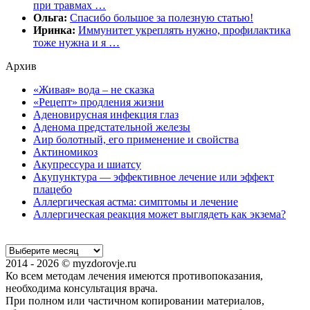
при травмах …
Ольга:
Спасибо большое за полезную статью!
Иринка:
Иммунитет укреплять нужно, профилактика
тоже нужна и я …
Архив
«Живая» вода – не сказка
«Рецепт» продления жизни
Аденовирусная инфекция глаз
Аденома предстательной железы
Аир болотный, его применение и свойства
Актиномикоз
Акупрессура и шиатсу
Акупунктура — эффективное лечение или эффект
плацебо
Аллергическая астма: симптомы и лечение
Аллергическая реакция может выглядеть как экзема?
2014 - 2026 © myzdorovje.ru
Ко всем методам лечения имеются противопоказания,
необходима консультация врача.
При полном или частичном копировании материалов,