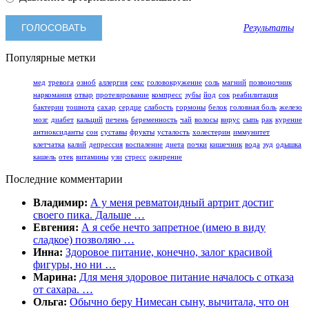
Результаты
Популярные метки
мед
тревога
озноб
аллергия
секс
головокружение
соль
магний
позвоночник
наркомания
отвар
протезирование
компресс
зубы
йод
сок
реабилитация
бактерии
тошнота
сахар
сердце
слабость
гормоны
белок
головная боль
железо
мозг
диабет
кальций
печень
беременность
чай
волосы
вирус
сыпь
рак
курение
антиоксиданты
сон
суставы
фрукты
усталость
холестерин
иммунитет
клетчатка
калий
депрессия
воспаление
диета
почки
кишечник
вода
зуд
одышка
кашель
отек
витамины
узи
стресс
ожирение
Последние комментарии
Владимир:
А у меня ревматоидный артрит достиг
своего пика. Дальше …
Евгения:
А я себе нечто запретное (имею в виду
сладкое) позволяю …
Инна:
Здоровое питание, конечно, залог красивой
фигуры, но ни …
Марина:
Для меня здоровое питание началось с отказа
от сахара. …
Ольга:
Обычно беру Нимесан сыну, вычитала, что он