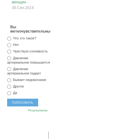
женщин
-
30.Сен.2014
Вы
метеочувствительны?
Что это такое?
Нет
Чувствую сонливость
Давление
артериальное повышается
Давление
артериальное падает
Бывает недомогание
Другое
Да
Результаты
популярные
последние