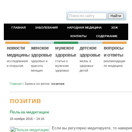
ГЛАВНАЯ
ЗАБОЛЕВАНИЯ
НАРОДНАЯ МЕДИЦИНА
ЗОЖ
КОНТАКТЫ
СОДЕРЖАНИЕ
новости
женское
мужское
детское
вопросы
медицины
здоровье
здоровье
здоровье
и ответы
исследования
здоровье и
статьи о
жизнь и
рекомендации
и открытия
красота
мужском
здоровье
по медицине
женщин
здоровье
детей
Главная
\
Записи по метке:
позитив
позитив
Польза медитации
16 ноября 2016 – 14:16
Если вы регулярно медитируете, то наверня