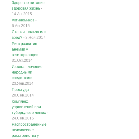
Здоровое питание -
здоровая жизнь
-
14.Авг.2015
Актиномикоз
-
6.Авг.2015
Стевия: польза или
вред?
- 3.Ноя.2017
Риск развития
анемии у
вегетарианцев
-
31.Окт.2014
Изжога - лечение
народными
средствами
-
23.Янв.2014
Простуда
-
20.Сен.2014
Комплекс
упражнений при
туберкулезе легких
-
24.Сен.2015
Распространенные
психические
расстройства у