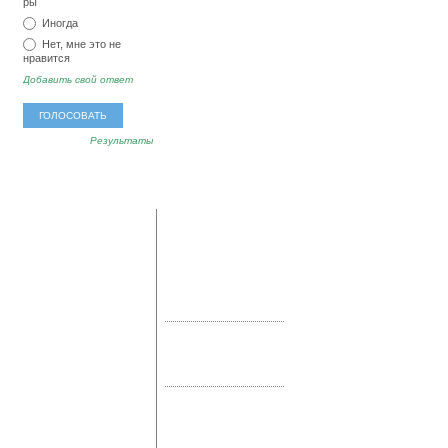
ры
Иногда
Нет, мне это не
нравится
Добавить свой ответ
Результаты
популярные
последние
метки
комментарии
мед
тревога
озноб
Владимир:
А у меня
аллергия
секс
ревматоидный артрит
головокружение
соль
достиг своего пика.
магний
позвоночник
Дальше …
наркомания
отвар
Евгения:
А я себе
протезирование
нечто запретное (имею
компресс
зубы
йод
сок
в виду сладкое)
реабилитация
позволяю …
бактерии
тошнота
Инна:
Здоровое
сахар
сердце
слабость
питание, конечно,
гормоны
белок
залог красивой
головная боль
железо
фигуры, но ни …