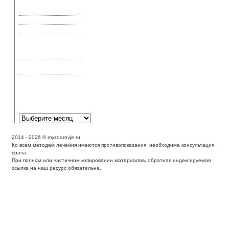
применение и
свойства
Актиномикоз
Акупрессура и шиатсу
Акупунктура —
эффективное лечение
или эффект плацебо
Аллергическая астма:
симптомы и лечение
Аллергическая
реакция может
выглядеть как экзема?
2014 - 2026 © myzdorovje.ru
Ко всем методам лечения имеются противопоказания, необходима консультация
врача.
При полном или частичном копировании материалов, обратная индексируемая
ссылка на наш ресурс обязательна.