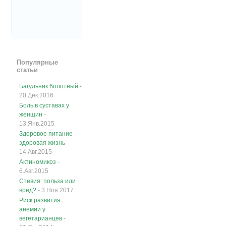
Популярные
статьи
Багульник болотный
-
20.Дек.2016
Боль в суставах у
женщин
-
13.Янв.2015
Здоровое питание -
здоровая жизнь
-
14.Авг.2015
Актиномикоз
-
6.Авг.2015
Стевия: польза или
вред?
- 3.Ноя.2017
Риск развития
анемии у
вегетарианцев
-