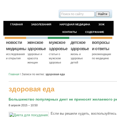
ГЛАВНАЯ
ЗАБОЛЕВАНИЯ
НАРОДНАЯ МЕДИЦИНА
ЗОЖ
КОНТАКТЫ
СОДЕРЖАНИЕ
новости
женское
мужское
детское
вопросы
медицины
здоровье
здоровье
здоровье
и ответы
исследования
здоровье и
статьи о
жизнь и
рекомендации
и открытия
красота
мужском
здоровье
по медицине
женщин
здоровье
детей
Главная
\
Записи по метке:
здоровая еда
здоровая еда
Большинство популярных диет не приносят желаемого р
8 апреля 2015 – 10:50
Если вы решили худеть, воспользуйтес