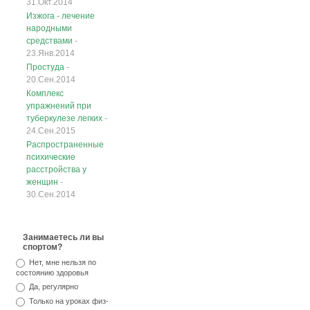
31.Окт.2014
Изжога - лечение
народными
средствами
-
23.Янв.2014
Простуда
-
20.Сен.2014
Комплекс
упражнений при
туберкулезе легких
-
24.Сен.2015
Распространенные
психические
расстройства у
женщин
-
30.Сен.2014
Занимаетесь ли вы
спортом?
Нет, мне нельзя по
состоянию здоровья
Да, регулярно
Только на уроках физ-