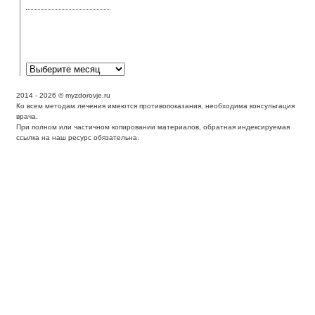
симптомы и лечение
Аллергическая
реакция может
выглядеть как экзема?
2014 - 2026 © myzdorovje.ru
Ко всем методам лечения имеются противопоказания, необходима консультация
врача.
При полном или частичном копировании материалов, обратная индексируемая
ссылка на наш ресурс обязательна.