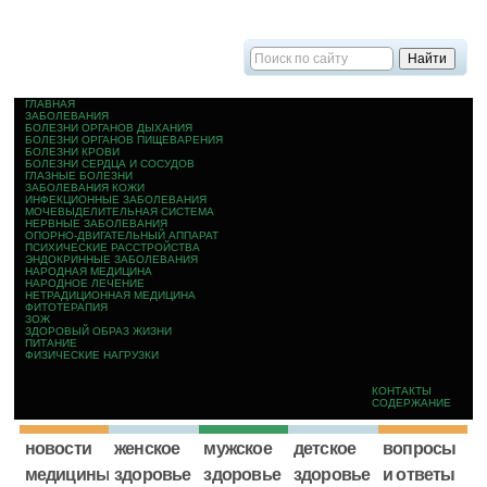
ГЛАВНАЯ
ЗАБОЛЕВАНИЯ
БОЛЕЗНИ ОРГАНОВ ДЫХАНИЯ
БОЛЕЗНИ ОРГАНОВ ПИЩЕВАРЕНИЯ
БОЛЕЗНИ КРОВИ
БОЛЕЗНИ СЕРДЦА И СОСУДОВ
ГЛАЗНЫЕ БОЛЕЗНИ
ЗАБОЛЕВАНИЯ КОЖИ
ИНФЕКЦИОННЫЕ ЗАБОЛЕВАНИЯ
МОЧЕВЫДЕЛИТЕЛЬНАЯ СИСТЕМА
НЕРВНЫЕ ЗАБОЛЕВАНИЯ
ОПОРНО-ДВИГАТЕЛЬНЫЙ АППАРАТ
ПСИХИЧЕСКИЕ РАССТРОЙСТВА
ЭНДОКРИННЫЕ ЗАБОЛЕВАНИЯ
НАРОДНАЯ МЕДИЦИНА
НАРОДНОЕ ЛЕЧЕНИЕ
НЕТРАДИЦИОННАЯ МЕДИЦИНА
ФИТОТЕРАПИЯ
ЗОЖ
ЗДОРОВЫЙ ОБРАЗ ЖИЗНИ
ПИТАНИЕ
ФИЗИЧЕСКИЕ НАГРУЗКИ
КОНТАКТЫ
СОДЕРЖАНИЕ
новости
женское
мужское
детское
вопросы
медицины
здоровье
здоровье
здоровье
и ответы