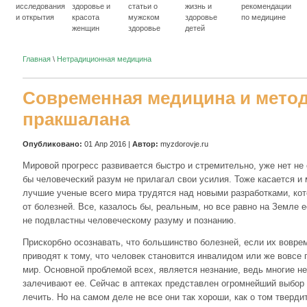
исследования
здоровье и
статьи о
жизнь и
рекомендации
и открытия
красота
мужском
здоровье
по медицине
женщин
здоровье
детей
Главная
\
Нетрадиционная медицина
Современная медицина и метод
пракшалана
Опубликовано:
01 Апр 2016 |
Автор:
myzdorovje.ru
Мировой прогресс развивается быстро и стремительно, уже нет не 
бы человеческий разум не прилагал свои усилия. Тоже касается и 
лучшие ученые всего мира трудятся над новыми разработками, ко
от болезней. Все, казалось бы, реальным, но все равно на Земле 
не подвластны человеческому разуму и познанию.
Прискорбно осознавать, что большинство болезней, если их воврем
приводят к тому, что человек становится инвалидом или же вовсе 
мир. Основной проблемой всех, является незнание, ведь многие не
залечивают ее. Сейчас в аптеках представлен огромнейший выбор
лечить. Но на самом деле не все они так хороши, как о том тверди