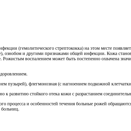
нфекции (гемолитического стрептококка) на этом месте появляет
), ознобом и другими признаками общей инфекции. Кожа станов
е. Рожистым воспалением может быть постепенно охвачена знач
здоровлением.
ием пузырей), флегмонозная (с нагноением подкожной клетчатки)
о к развитию стойкого отека кожи с разрастанием соединитель
ого процесса и особенностей течения больные рожей обращаются
 больниц.