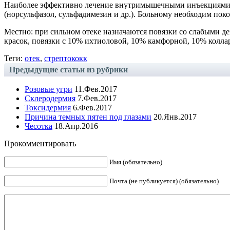
Наиболее эффективно лечение внутримышечными инъекциями 
(норсульфазол, сульфадимезин и др.). Больному необходим пок
Местно: при сильном отеке назначаются повязки со слабыми 
красок, повязки с 10% ихтиоловой, 10% камфорной, 10% колла
Теги:
отек
,
стрептококк
Предыдущие статьи из рубрики
Розовые угри
11.Фев.2017
Склеродермия
7.Фев.2017
Токсидермия
6.Фев.2017
Причина темных пятен под глазами
20.Янв.2017
Чесотка
18.Апр.2016
Прокомментировать
Имя (обязательно)
Почта (не публикуется) (обязательно)