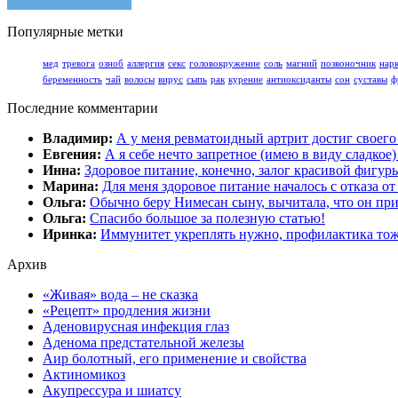
Популярные метки
мед
тревога
озноб
аллергия
секс
головокружение
соль
магний
позвоночник
нар
беременность
чай
волосы
вирус
сыпь
рак
курение
антиоксиданты
сон
суставы
ф
Последние комментарии
Владимир:
А у меня ревматоидный артрит достиг своег
Евгения:
А я себе нечто запретное (имею в виду сладкое
Инна:
Здоровое питание, конечно, залог красивой фигур
Марина:
Для меня здоровое питание началось с отказа от
Ольга:
Обычно беру Нимесан сыну, вычитала, что он пр
Ольга:
Спасибо большое за полезную статью!
Иринка:
Иммунитет укреплять нужно, профилактика тож
Архив
«Живая» вода – не сказка
«Рецепт» продления жизни
Аденовирусная инфекция глаз
Аденома предстательной железы
Аир болотный, его применение и свойства
Актиномикоз
Акупрессура и шиатсу