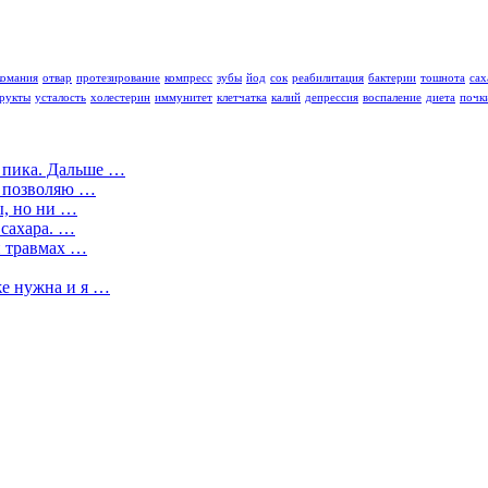
комания
отвар
протезирование
компресс
зубы
йод
сок
реабилитация
бактерии
тошнота
сах
рукты
усталость
холестерин
иммунитет
клетчатка
калий
депрессия
воспаление
диета
почк
о пика. Дальше …
) позволяю …
ы, но ни …
 сахара. …
и травмах …
е нужна и я …