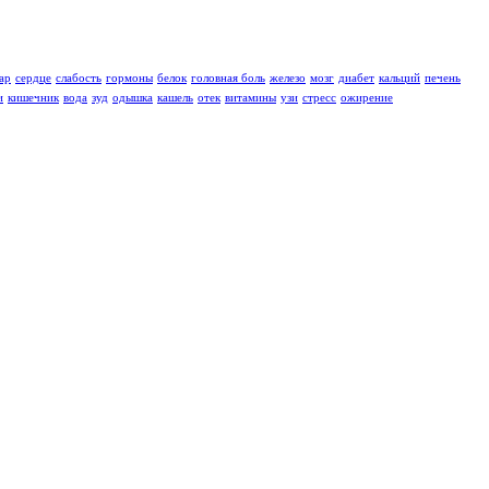
ар
сердце
слабость
гормоны
белок
головная боль
железо
мозг
диабет
кальций
печень
и
кишечник
вода
зуд
одышка
кашель
отек
витамины
узи
стресс
ожирение