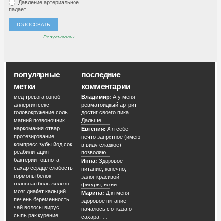
Давление артериальное
падает
Результаты
популярные
последние
метки
комментарии
мед
тревога
озноб
Владимир:
А у меня
аллергия
секс
ревматоидный артрит
головокружение
соль
достиг своего пика.
магний
позвоночник
Дальше …
наркомания
отвар
Евгения:
А я себе
протезирование
нечто запретное (имею
компресс
зубы
йод
сок
в виду сладкое)
реабилитация
позволяю …
бактерии
тошнота
Инна:
Здоровое
сахар
сердце
слабость
питание, конечно,
гормоны
белок
залог красивой
головная боль
железо
фигуры, но ни …
мозг
диабет
кальций
Марина:
Для меня
печень
беременность
здоровое питание
чай
волосы
вирус
началось с отказа от
сыпь
рак
курение
сахара. …