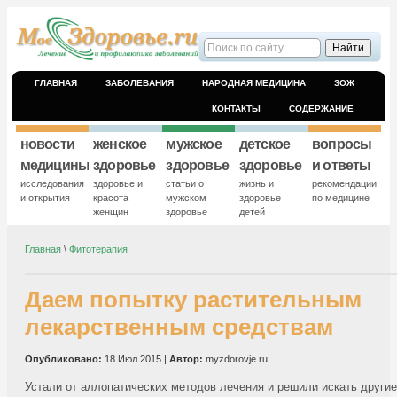
ГЛАВНАЯ
ЗАБОЛЕВАНИЯ
НАРОДНАЯ МЕДИЦИНА
ЗОЖ
КОНТАКТЫ
СОДЕРЖАНИЕ
новости
женское
мужское
детское
вопросы
медицины
здоровье
здоровье
здоровье
и ответы
исследования
здоровье и
статьи о
жизнь и
рекомендации
и открытия
красота
мужском
здоровье
по медицине
женщин
здоровье
детей
Главная
\
Фитотерапия
Даем попытку растительным
лекарственным средствам
Опубликовано:
18 Июл 2015 |
Автор:
myzdorovje.ru
Устали от аллопатических методов лечения и решили искать другие