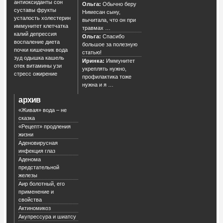
антиоксиданты
сон
Ольга:
Обычно беру
суставы
фрукты
Нимесан сыну,
усталость
холестерин
вычитала, что он при
иммунитет
клетчатка
травмах …
калий
депрессия
Ольга:
Спасибо
воспаление
диета
большое за полезную
почки
кишечник
вода
статью!
зуд
одышка
кашель
Иринка:
Иммунитет
отек
витамины
узи
укреплять нужно,
стресс
ожирение
профилактика тоже
нужна и я …
архив
«Живая» вода – не
сказка
«Рецепт» продления
жизни
Аденовирусная
инфекция глаз
Аденома
предстательной
железы
Аир болотный, его
применение и
свойства
Актиномикоз
Акупрессура и шиатсу