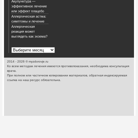
Акупунктура —
эффективное лечение
или эффект плацебо
Аллергическая астма:
симптомы и лечение
Аллергическая
реакция может
выглядеть как экзема?
2014 - 2026 © myzdorovje.ru
Ко всем методам лечения имеются противопоказания, необходима консультация
врача.
При полном или частичном копировании материалов, обратная индексируемая
ссылка на наш ресурс обязательна.