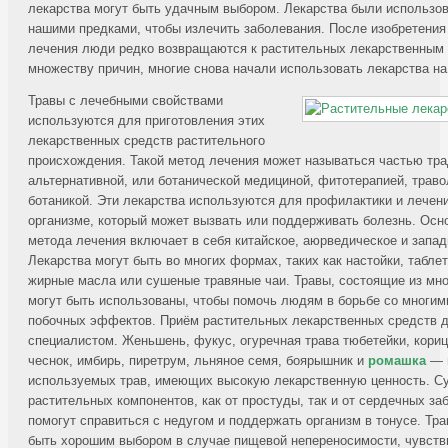
лекарства могут быть удачным выбором. Лекарства были использо
нашими предками, чтобы излечить заболевания. После изобретения
лечения люди редко возвращаются к растительных лекарственным 
множеству причин, многие снова начали использовать лекарства на
Травы с лечебными свойствами
используются для приготовления этих
лекарственных средств растительного
происхождения. Такой метод лечения может называться частью тр
альтернативной, или ботанической медициной, фитотерапией, трав
ботаникой. Эти лекарства используются для профилактики и лечен
организме, который может вызвать или поддерживать болезнь. Осн
метода лечения включает в себя китайское, аюрведическое и запад
Лекарства могут быть во многих формах, таких как настойки, табле
жирные масла или сушеные травяные чаи. Травы, состоящие из мно
могут быть использованы, чтобы помочь людям в борьбе со многим
побочных эффектов. Приём растительных лекарственных средств 
специалистом. Женьшень, фукус, огуречная трава тюбетейки, кори
чеснок, имбирь, пиретрум, льняное семя, боярышник и
ромашка
— в
используемых трав, имеющих высокую лекарственную ценность. С
растительных компонентов, как от простуды, так и от сердечных за
помогут справиться с недугом и поддержать организм в тонусе. Тр
быть хорошим выбором в случае пищевой непереносимости, чувств