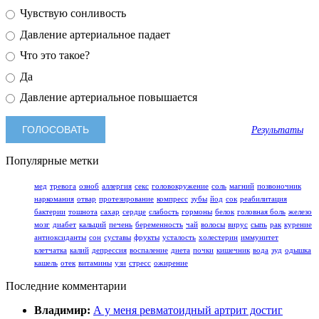
Чувствую сонливость
Давление артериальное падает
Что это такое?
Да
Давление артериальное повышается
Результаты
Популярные метки
мед
тревога
озноб
аллергия
секс
головокружение
соль
магний
позвоночник
наркомания
отвар
протезирование
компресс
зубы
йод
сок
реабилитация
бактерии
тошнота
сахар
сердце
слабость
гормоны
белок
головная боль
железо
мозг
диабет
кальций
печень
беременность
чай
волосы
вирус
сыпь
рак
курение
антиоксиданты
сон
суставы
фрукты
усталость
холестерин
иммунитет
клетчатка
калий
депрессия
воспаление
диета
почки
кишечник
вода
зуд
одышка
кашель
отек
витамины
узи
стресс
ожирение
Последние комментарии
Владимир:
А у меня ревматоидный артрит достиг