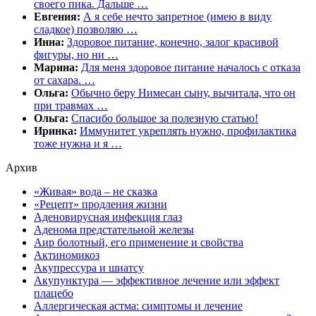
своего пика. Дальше …
Евгения:
А я себе нечто запретное (имею в виду
сладкое) позволяю …
Инна:
Здоровое питание, конечно, залог красивой
фигуры, но ни …
Марина:
Для меня здоровое питание началось с отказа
от сахара. …
Ольга:
Обычно беру Нимесан сыну, вычитала, что он
при травмах …
Ольга:
Спасибо большое за полезную статью!
Иринка:
Иммунитет укреплять нужно, профилактика
тоже нужна и я …
Архив
«Живая» вода – не сказка
«Рецепт» продления жизни
Аденовирусная инфекция глаз
Аденома предстательной железы
Аир болотный, его применение и свойства
Актиномикоз
Акупрессура и шиатсу
Акупунктура — эффективное лечение или эффект
плацебо
Аллергическая астма: симптомы и лечение