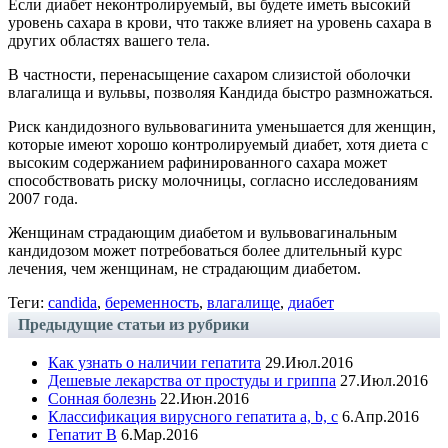
Если диабет неконтролируемый, вы будете иметь высокий
уровень сахара в крови, что также влияет на уровень сахара в
других областях вашего тела.
В частности, перенасыщение сахаром слизистой оболочки
влагалища и вульвы, позволяя Кандида быстро размножаться.
Риск кандидозного вульвовагинита уменьшается для женщин,
которые имеют хорошо контролируемый диабет, хотя диета с
высоким содержанием рафинированного сахара может
способствовать риску молочницы, согласно исследованиям
2007 года.
Женщинам страдающим диабетом и вульвовагинальным
кандидозом может потребоваться более длительный курс
лечения, чем женщинам, не страдающим диабетом.
Теги:
candida
,
беременность
,
влагалище
,
диабет
Предыдущие статьи из рубрики
Как узнать о наличии гепатита
29.Июл.2016
Дешевые лекарства от простуды и гриппа
27.Июл.2016
Сонная болезнь
22.Июн.2016
Классификация вирусного гепатита a, b, c
6.Апр.2016
Гепатит B
6.Мар.2016