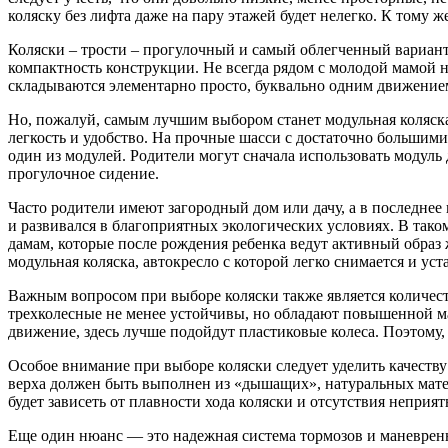
коляску без лифта даже на пару этажей будет нелегко. К тому 
Коляски – трости – прогулочный и самый облегченный вариант 
компактность конструкции. Не всегда рядом с молодой мамой н
складываются элементарно просто, буквально одним движением
Но, пожалуй, самым лучшим выбором станет модульная коляска
легкость и удобство. На прочные шасси с достаточно большими
один из модулей. Родители могут сначала использовать модуль
прогулочное сидение.
Часто родители имеют загородный дом или дачу, а в последне
и развивался в благоприятных экологических условиях. В тако
дамам, которые после рождения ребенка ведут активный образ 
модульная коляска, автокресло с которой легко снимается и ус
Важным вопросом при выборе коляски также является количеств
трехколесные не менее устойчивы, но обладают повышенной ма
движение, здесь лучше подойдут пластиковые колеса. Поэтому,
Особое внимание при выборе коляски следует уделить качеств
верха должен быть выполнен из «дышащих», натуральных мате
будет зависеть от плавности хода коляски и отсутствия неприя
Еще один нюанс — это надежная система тормозов и маневренно