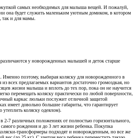
покупкой самых необходимых для малыша вещей. И пожалуй,
зни она будет служить маленьким уютным домиком, в котором
 так и для мамы.
е различаются у новорожденных малышей и деток старше
. Именно поэтому, выбирая коляску для новорожденного в
я из всех предлагаемых вариантов достаточно громоздкая, но
сяцев жизни малыша и вплоть до тех пор, пока он не научится
легко перемещать коляску практически по любой поверхности,
 Прочный каркас люльки послужит отличной защитой
ках имеет довольно большие габариты, что гарантирует
 утеплить коляску одеялом).
 в 2-7 различных положениях от полностью горизонтального,
 самого рождения и до 3 лет жизни ребенка. Покупка
 коляски-трансформеры подходят и новорожденным, но все же
 вес (до 25 кг). С учетом веса ребенка переместить такую