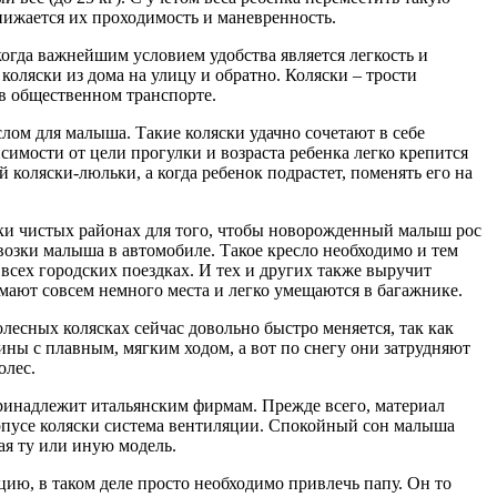
снижается их проходимость и маневренность.
огда важнейшим условием удобства является легкость и
оляски из дома на улицу и обратно. Коляски – трости
в общественном транспорте.
ом для малыша. Такие коляски удачно сочетают в себе
симости от цели прогулки и возраста ребенка легко крепится
коляски-люльки, а когда ребенок подрастет, поменять его на
ески чистых районах для того, чтобы новорожденный малыш рос
возки малыша в автомобиле. Такое кресло необходимо и тем
всех городских поездках. И тех и других также выручит
имают совсем немного места и легко умещаются в багажнике.
лесных колясках сейчас довольно быстро меняется, так как
ы с плавным, мягким ходом, а вот по снегу они затрудняют
олес.
принадлежит итальянским фирмам. Прежде всего, материал
рпусе коляски система вентиляции. Спокойный сон малыша
рая ту или иную модель.
ию, в таком деле просто необходимо привлечь папу. Он то