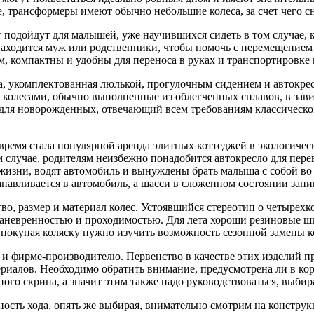
же, трансформеры имеют обычно небольшие колеса, за счет чего 
подойдут для малышей, уже научившихся сидеть в том случае, к
аходится муж или родственники, чтобы помочь с перемещением к
, компактны и удобны для переноса в руках и транспортировке 
, укомплектованная люлькой, прогулочным сидением и автокресл
 колесами, обычно выполненные из облегченных сплавов, в зави
 для новорожденных, отвечающий всем требованиям классической 
е время стала популярной аренда элитных коттеджей в экологич
м случае, родителям неизбежно понадобится автокресло для пере
жизни, водят автомобиль и вынуждены брать малыша с собой во 
танавливается в автомобиль, а шасси в сложенном состоянии зан
о, размер и материал колес. Устоявшийся стереотип о четырехко
невренностью и проходимостью. Для лета хороши резиновые шин
 покупая коляску нужно изучить возможность сезонной замены к
у и фирме-производителю. Первенство в качестве этих изделий 
риалов. Необходимо обратить внимание, предусмотрена ли в ко
тного скрипа, а значит этим также надо руководствоваться, выби
сть хода, опять же выбирая, внимательно смотрим на конструкц