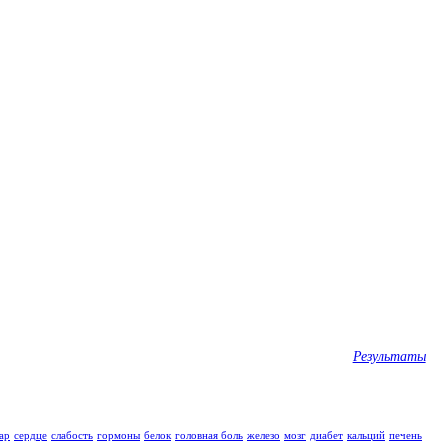
Результаты
ар
сердце
слабость
гормоны
белок
головная боль
железо
мозг
диабет
кальций
печень