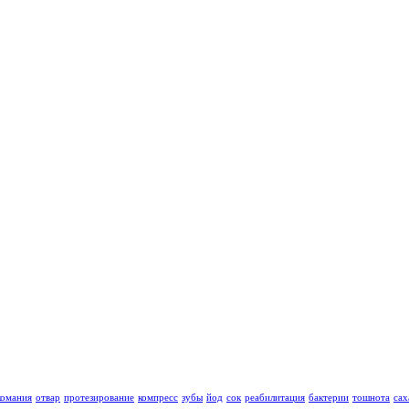
комания
отвар
протезирование
компресс
зубы
йод
сок
реабилитация
бактерии
тошнота
сах