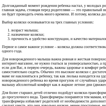
Долгожданный момент рождения ребенка настал, у молодых род
главная задача, стоящая перед родителями — это правильный 
он будет проводить очень много времени. И потому, коляска до
Выбор коляски основывается на трех главных условиях:
возраст малыша;
назначение коляски;
прочность и удобство конструкции, и качество материало
Первое и самое важное условие – коляска должна соответство
одного года.
Для новорожденного малыша важна ровная и жесткая поверхнос
интернет-магазине, не нужно гнаться за универсальностью, а п
если для Вас, в первую очередь, важны здоровье и комфорт реб
самостоятельно сидеть. Обычно это высокие коляски с достато
маме не наклоняться к ребенку, так как люлька находится на 
новорожденного ребенка во время прогулок от случайных ударо
малышу абсолютный комфорт как в жаркие летние дни (движения
Для более старших детей отлично подойдут коляски-трансформ
до прогулочного вида. Трансформеры понравятся тем мамам, кт
трансформера избавляет родителей от необходимости дополнит
следует учесть, что они довольно низкие, менее просторные, н