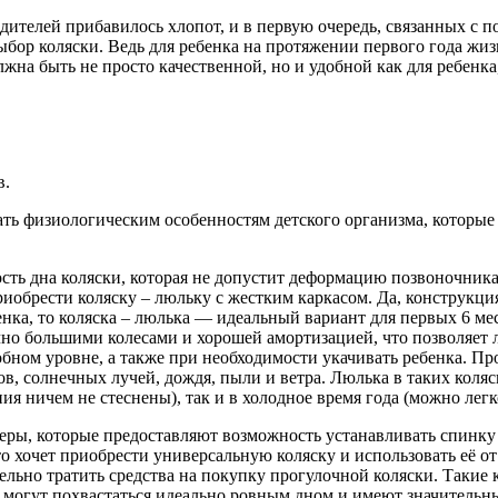
ителей прибавилось хлопот, и в первую очередь, связанных с 
выбор коляски. Ведь для ребенка на протяжении первого года жи
лжна быть не просто качественной, но и удобной как для ребенка,
в.
вать физиологическим особенностям детского организма, которы
ть дна коляски, которая не допустит деформацию позвоночника
риобрести коляску – люльку с жестким каркасом. Да, конструкци
енка, то коляска – люлька — идеальный вариант для первых 6 ме
чно большими колесами и хорошей амортизацией, что позволяет 
удобном уровне, а также при необходимости укачивать ребенка.
в, солнечных лучей, дождя, пыли и ветра. Люлька в таких коляс
 ничем не стеснены), так и в холодное время года (можно легко
еры, которые предоставляют возможность устанавливать спинку
о хочет приобрести универсальную коляску и использовать её от
ельно тратить средства на покупку прогулочной коляски. Такие
е могут похвастаться идеально ровным дном и имеют значительный