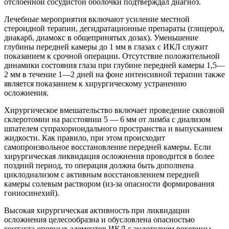
отслоенной сосудистой оболочки подтверждал диагноз.
Лечебные мероприятия включают усиление местной
стероидной терапии, дегидратационные препараты (глицерол,
диакарб, диамокс в общепринятых дозах). Уменьшение
глубины передней камеры до 1 мм в глазах с ИКЛ служит
показанием к срочной операции. Отсутствие положительной
динамики состояния глаза при глубине передней камеры 1,5—
2 мм в течение 1—2 дней на фоне интенсивной терапии также
является показанием к хирургическому устранению
осложнения.
Хирургическое вмешательство включает проведение сквозной
склеротомии на расстоянии 5 — 6 мм от лимба с диализом
шпателем супрахориоидального пространства и выпусканием
жидкости. Как правило, при этом происходит
самопроизвольное восстановление передней камеры. Если
хирургическая ликвидация осложнения проводится в более
поздний период, то операция должна быть дополнена
циклодиализом с активным восстановлением передней
камеры солевым раствором (из-за опасности формирования
гониосинехий).
Высокая хирургическая активность при ликвидации
осложнения целесообразна и обусловлена опасностью
контакта опорных элементов ИКЛ с эндотелием роговицы