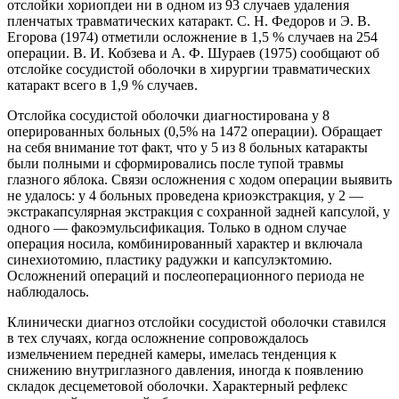
отслойки хориопдеи ни в одном из 93 случаев удаления
пленчатых травматических катаракт. С. Н. Федоров и Э. В.
Егорова (1974) отметили осложнение в 1,5 % случаев на 254
операции. В. И. Кобзева и А. Ф. Шураев (1975) сообщают об
отслойке сосудистой оболочки в хирургии травматических
катаракт всего в 1,9 % случаев.
Отслойка сосудистой оболочки диагностирована у 8
оперированных больных (0,5% на 1472 операции). Обращает
на себя внимание тот факт, что у 5 из 8 больных катаракты
были полными и сформировались после тупой травмы
глазного яблока. Связи осложнения с ходом операции выявить
не удалось: у 4 больных проведена криоэкстракция, у 2 —
экстракапсулярная экстракция с сохранной задней капсулой, у
одного — факоэмульсификация. Только в одном случае
операция носила, комбинированный характер и включала
синехиотомию, пластику радужки и капсулэктомию.
Осложнений операций и послеоперационного периода не
наблюдалось.
Клинически диагноз отслойки сосудистой оболочки ставился
в тех случаях, когда осложнение сопровождалось
измельчением передней камеры, имелась тенденция к
снижению внутриглазного давления, иногда к появлению
складок десцеметовой оболочки. Характерный рефлекс