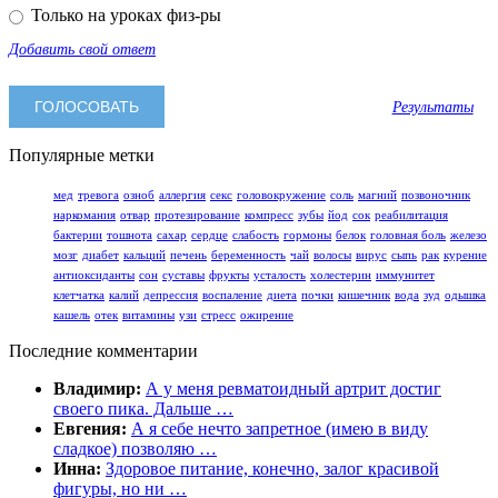
Только на уроках физ-ры
Добавить свой ответ
Результаты
Популярные метки
мед
тревога
озноб
аллергия
секс
головокружение
соль
магний
позвоночник
наркомания
отвар
протезирование
компресс
зубы
йод
сок
реабилитация
бактерии
тошнота
сахар
сердце
слабость
гормоны
белок
головная боль
железо
мозг
диабет
кальций
печень
беременность
чай
волосы
вирус
сыпь
рак
курение
антиоксиданты
сон
суставы
фрукты
усталость
холестерин
иммунитет
клетчатка
калий
депрессия
воспаление
диета
почки
кишечник
вода
зуд
одышка
кашель
отек
витамины
узи
стресс
ожирение
Последние комментарии
Владимир:
А у меня ревматоидный артрит достиг
своего пика. Дальше …
Евгения:
А я себе нечто запретное (имею в виду
сладкое) позволяю …
Инна:
Здоровое питание, конечно, залог красивой
фигуры, но ни …