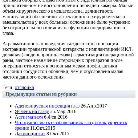
при длительном не восстановлении передней камеры. Малый
объем хирургического вмешательства, деликатность
манипуляций обеспечили эффективность хирургического
вмешательства у всех больных: осложнение было устранено
без отрицательного влияния на функции оперированного
глаза.
Атравматичность проведения каждого этапа операции
экстракции травматической катаракты с имплантацией ИКЛ,
должная («водонепроницаемая») герметизация операционной
раны, местное назначение стероидных препаратов после
операции относятся к основным мерам профилактики
отслойки сосудистой оболочки, чем и обусловлена малая
частота данного осложнения.
Теги:
отслойка
Предыдущие статьи из рубрики
Аденовирусная инфекция глаз
26.Апр.2017
Ячмень на глазу
25.Мар.2016
Астигматизм
6.Фев.2016
Что нужно знать о заболеваниях глаз, и как укрепить
зрение
11.Окт.2015
Дакриоцистит
8.Окт.2015