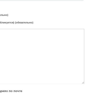
ельно)
убликуется) (обязательно)
риях по почте