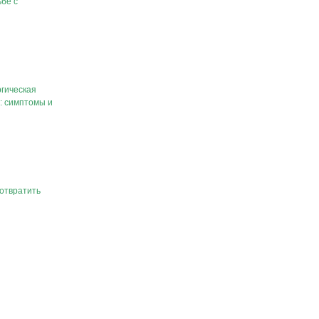
бе с
гическая
: симптомы и
отвратить