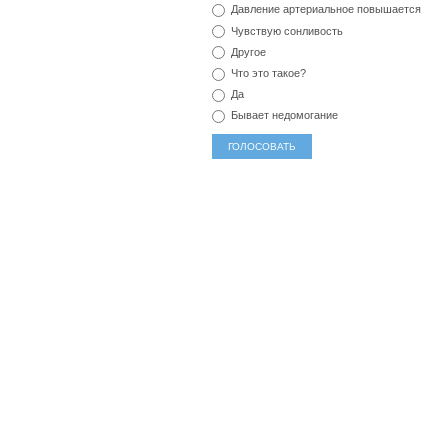
Давление артериальное повышается
Чувствую сонливость
Другое
Что это такое?
Да
Бывает недомогание
популярные метки
мед
тревога
озноб
аллергия
секс
головокруж
соль
магний
позвоночник
наркомания
отвар
протезирование
компресс
зубы
йод
сок
реабилитация
бактерии
тошнота
сахар
серд
слабость
гормоны
белок
головная боль
желе
диабет
кальций
печень
беременность
чай
во
вирус
сыпь
рак
курение
антиоксиданты
сон
фрукты
усталость
холестерин
иммунитет
кл
калий
депрессия
воспаление
диета
почки
ки
вода
зуд
одышка
кашель
отек
витамины
узи
ожирение