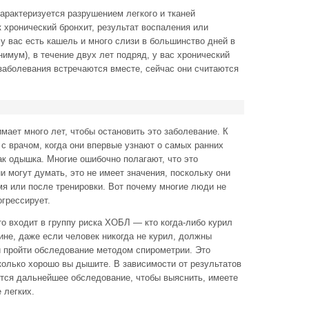
арактеризуется разрушением легкого и тканей
к хронический бронхит, результат воспаления или
у вас есть кашель и много слизи в большинство дней в
нимум), в течение двух лет подряд, у вас хронический
 заболевания встречаются вместе, сейчас они считаются
ает много лет, чтобы остановить это заболевание. К
с врачом, когда они впервые узнают о самых ранних
ак одышка. Многие ошибочно полагают, что это
и могут думать, это не имеет значения, поскольку они
мя или после тренировки. Вот почему многие люди не
грессирует.
о входит в группу риска ХОБЛ — кто когда-либо курил
ине, даже если человек никогда не курил, должны
и пройти обследование методом спирометрии. Это
сколько хорошо вы дышите. В зависимости от результатов
ется дальнейшее обследование, чтобы выяснить, имеете
 легких.