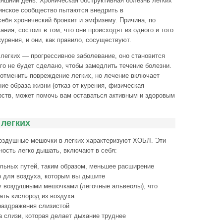
няшний день. Хроническая обструктивная болезнь легких
инское сообщество пытаются внедрить в
ебя хронический бронхит и эмфизему. Причина, по
ния, состоит в том, что они происходят из одного и того
курения, и они, как правило, сосуществуют.
 легких — прогрессивное заболевание, оно становится
го не будет сделано, чтобы замедлить течение болезни.
отменить повреждение легких, но лечение включает
ие образа жизни (отказ от курения, физическая
арств, может помочь вам оставаться активным и здоровым
 легких
оздушные мешочки в легких характеризуют ХОБЛ. Эти
ность легко дышать, включают в себя:
льных путей, таким образом, меньшее расширение
о для воздуха, которым вы дышите
у воздушными мешочками (легочные альвеолы), что
ать кислород из воздуха
раздражения слизистой
 слизи, которая делает дыхание труднее