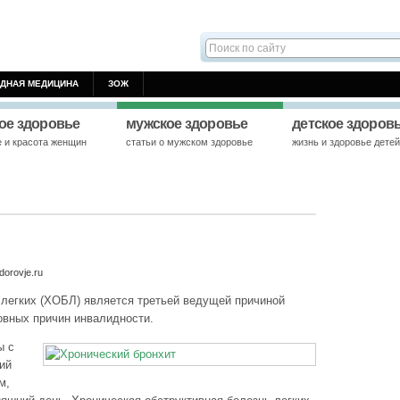
ДНАЯ МЕДИЦИНА
ЗОЖ
ое здоровье
мужское здоровье
детское здоров
е и красота женщин
статьи о мужском здоровье
жизнь и здоровье дете
orovje.ru
 легких (ХОБЛ) является третьей ведущей причиной
овных причин инвалидности.
ы с
ий
м,