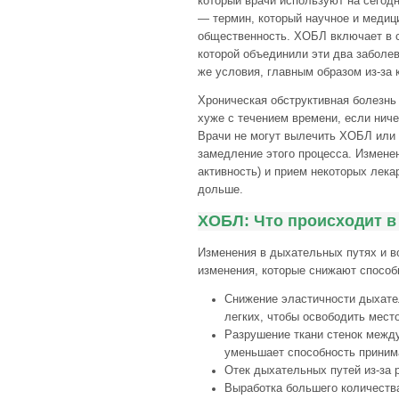
который врачи используют на сегод
— термин, который научное и медиц
общественность. ХОБЛ включает в с
которой объединили эти два заболева
же условия, главным образом из-за 
Хроническая обструктивная болезнь
хуже с течением времени, если ниче
Врачи не могут вылечить ХОБЛ или 
замедление этого процесса. Изменен
активность) и прием некоторых лек
дольше.
ХОБЛ: Что происходит в
Изменения в дыхательных путях и в
изменения, которые снижают способ
Снижение эластичности дыхате
легких, чтобы освободить мест
Разрушение ткани стенок межд
уменьшает способность приним
Отек дыхательных путей из-за 
Выработка большего количества