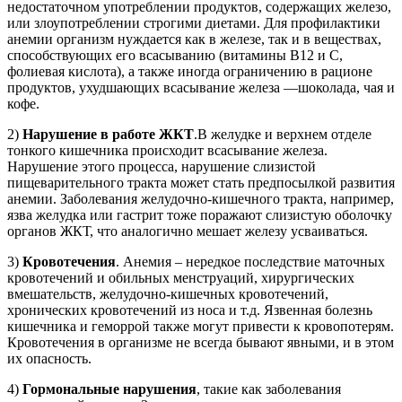
недостаточном употреблении продуктов, содержащих железо,
или злоупотреблении строгими диетами. Для профилактики
анемии организм нуждается как в железе, так и в веществах,
способствующих его всасыванию (витамины B12 и С,
фолиевая кислота), а также иногда ограничению в рационе
продуктов, ухудшающих всасывание железа —шоколада, чая и
кофе.
2)
Нарушение в работе ЖКТ
.В желудке и верхнем отделе
тонкого кишечника происходит всасывание железа.
Нарушение этого процесса, нарушение слизистой
пищеварительного тракта может стать предпосылкой развития
анемии. Заболевания желудочно-кишечного тракта, например,
язва желудка или гастрит тоже поражают слизистую оболочку
органов ЖКТ, что аналогично мешает железу усваиваться.
3)
Кровотечения
. Анемия – нередкое последствие маточных
кровотечений и обильных менструаций, хирургических
вмешательств, желудочно-кишечных кровотечений,
хронических кровотечений из носа и т.д. Язвенная болезнь
кишечника и геморрой также могут привести к кровопотерям.
Кровотечения в организме не всегда бывают явными, и в этом
их опасность.
4)
Гормональные нарушения
, такие как заболевания