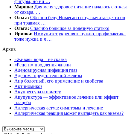
фигуры, но ни …
Марина:
Для меня здоровое питание началось с отказа
от сахара. …
Ольга:
Обычно беру Нимесан сыну, вычитала, что он
при травмах …
Ольга:
Спасибо большое за полезную статью!
Иринка:
Иммунитет укреплять нужно, профилактика
тоже нужна и я …
Архив
«Живая» вода – не сказка
«Рецепт» продления жизни
Аденовирусная инфекция глаз
Аденома предстательной железы
Аир болотный, его применение и свойства
Актиномикоз
Акупрессура и шиатсу
Акупунктура — эффективное лечение или эффект
плацебо
Аллергическая астма: симптомы и лечение
Аллергическая реакция может выглядеть как экзема?