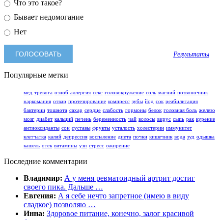
Что это такое?
Бывает недомогание
Нет
Результаты
Популярные метки
мед
тревога
озноб
аллергия
секс
головокружение
соль
магний
позвоночник
наркомания
отвар
протезирование
компресс
зубы
йод
сок
реабилитация
бактерии
тошнота
сахар
сердце
слабость
гормоны
белок
головная боль
железо
мозг
диабет
кальций
печень
беременность
чай
волосы
вирус
сыпь
рак
курение
антиоксиданты
сон
суставы
фрукты
усталость
холестерин
иммунитет
клетчатка
калий
депрессия
воспаление
диета
почки
кишечник
вода
зуд
одышка
кашель
отек
витамины
узи
стресс
ожирение
Последние комментарии
Владимир:
А у меня ревматоидный артрит достиг
своего пика. Дальше …
Евгения:
А я себе нечто запретное (имею в виду
сладкое) позволяю …
Инна:
Здоровое питание, конечно, залог красивой