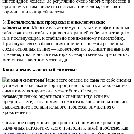
щитовидной железы. За регуляцию очень многих процессов в
организме, в том числе и за всасывание железа, отвечают
гормоны щитовидной железы.
5)
Воспалительные процессы и онкологические
заболевания
. Многие как аутоимунные, так и инфекционные
заболевания способны привести к ранней гибели эритроцитов
и, в последующем, к стабильно пониженному гемоглобину.
При опухолевых заболеваниях причины анемии различны:
среди основных из них — кровотечения, дефицит витаминов
и железа, токсичность некоторых лекарственных препаратов,
метастазы в костном мозге и др.
Когда анемия – опасный симптом?
Чаще всего опасна не сама по себе анемия
(снижение содержания эритроцитов в крови), а заболевание,
симптомом которого она может быть. Следует
незамедлительно обратиться к специалисту, если вы
предполагаете, что анемия – симптом какой-либо патологии,
выраженного воспалительного процесса, внутреннего
кровотечения.
Снижение содержания эритроцитов (анемия) в крови при
различных патологиях часто приводит к такой проблеме, как
повышенная скорость оседания эритроцитов
. Увеличенное