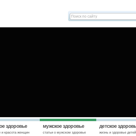
ое здоровье
мужское здоровье
детское здоров
е и красота женщин
статьи о мужском здоровье
жизнь и здоровье дете