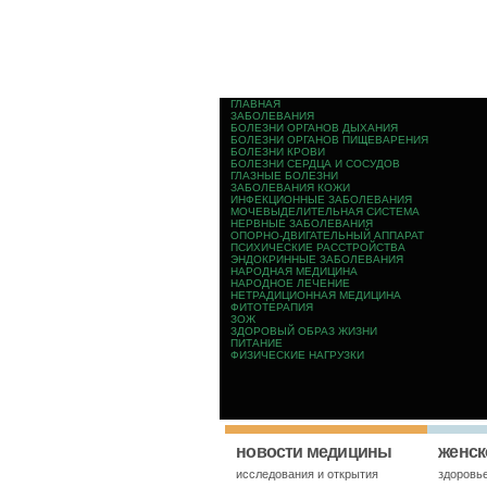
ГЛАВНАЯ
ЗАБОЛЕВАНИЯ
БОЛЕЗНИ ОРГАНОВ ДЫХАНИЯ
БОЛЕЗНИ ОРГАНОВ ПИЩЕВАРЕНИЯ
БОЛЕЗНИ КРОВИ
БОЛЕЗНИ СЕРДЦА И СОСУДОВ
ГЛАЗНЫЕ БОЛЕЗНИ
ЗАБОЛЕВАНИЯ КОЖИ
ИНФЕКЦИОННЫЕ ЗАБОЛЕВАНИЯ
МОЧЕВЫДЕЛИТЕЛЬНАЯ СИСТЕМА
НЕРВНЫЕ ЗАБОЛЕВАНИЯ
ОПОРНО-ДВИГАТЕЛЬНЫЙ АППАРАТ
ПСИХИЧЕСКИЕ РАССТРОЙСТВА
ЭНДОКРИННЫЕ ЗАБОЛЕВАНИЯ
НАРОДНАЯ МЕДИЦИНА
НАРОДНОЕ ЛЕЧЕНИЕ
НЕТРАДИЦИОННАЯ МЕДИЦИНА
ФИТОТЕРАПИЯ
ЗОЖ
ЗДОРОВЫЙ ОБРАЗ ЖИЗНИ
ПИТАНИЕ
ФИЗИЧЕСКИЕ НАГРУЗКИ
новости медицины
женск
исследования и открытия
здоровь