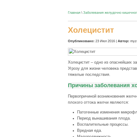
Главная
\
Заболевания желудочно кишечног
Холецистит
Опубликовано:
23 Июл 2016 |
Автор:
myzd
Холецистит – одно из опаснейших з
Угрозу для жизни человека представ
тяжелые последствия.
Причины заболевания х
Первопричиной возникновения желчн
плохого оттока желчи являются:
Патогенные изменения микроф
Период вынашивания плода.
Воспалительные процессы.
Вредная еда.
Малоподвижность.