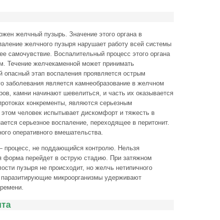
ожен желчный пузырь. Значение этого органа в
аление желчного пузыря нарушает работу всей системы
ее самочувствие. Воспалительный процесс этого органа
м. Течение желчекаменной может принимать
й опасный этап воспаления проявляется острым
о заболевания является камнеобразование в желчном
ров, камни начинают шевелиться, и часть их оказывается
протоках конкременты, являются серьезным
и этом человек испытывает дискомфорт и тяжесть в
ается серьезное воспаление, переходящее в перитонит.
ного оперативного вмешательства.
— процесс, не поддающийся контролю. Нельзя
ая форма перейдет в острую стадию. При затяжном
ости пузыря не происходит, но желчь нетипичного
м паразитирующие микроорганизмы удерживают
времени.
ита