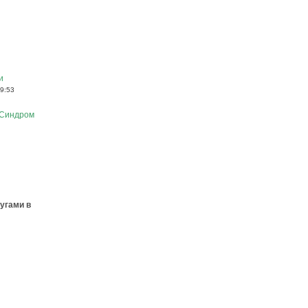
и
 9:53
Синдром
угами в