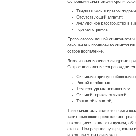
Основными симптомами хроническог
Тянущая боль в правом подреб
Отсутствующий аппетит;
Желудочное расстройство в ви
Горькая отрыжка;
Провокатором данной симптоматики
отношение к проявлению симптомов 
острое воспаление.
Локализация болевого синдрома при
Острое воспаление сопровождается
Сильными приступообразными р
Резкой слабостью;
Температурным повышением;
Сильной горькой отрыжкой;
Тошнотой и рвотой;
Такие симптомы являются критическ
таких признаков представляют реаль
находящиеся в полости пузыря, обл
стенок. При разрыве пузыря, камни 
исход при этом неизбежен.