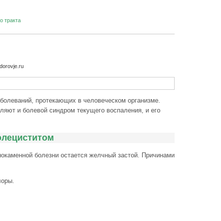
о тракта
orovje.ru
аболеваний, протекающих в человеческом организме.
ляют и болевой синдром текущего воспаления, и его
олециститом
окаменной болезни остается желчный застой. Причинами
лоры.