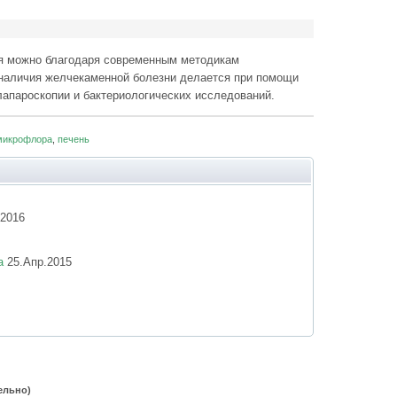
ия можно благодаря современным методикам
 наличия желчекаменной болезни делается при помощи
лапароскопии и бактериологических исследований.
микрофлора
,
печень
2016
а
25.Апр.2015
ельно)