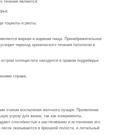
о течения являются:
ерье;
де тошноты и рвоты;
 является жирная и жареная пища. Пренебрежительное
ускорит переход хронического течения патологии в
 остром холецистите находится в правом подреберье.
:
езями справа;
им этапом воспаления желчного пузыря. Проявление
ную угрозу для жизни, так как конкременты,
адают способностью к растягиванию и истончению его
и песок оказываются в брюшной полости, и летальный