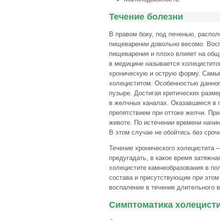
Течение болезни
В правом боку, под печенью, распол
пищеварении довольно весомо. Восп
пищеварения и плохо влияет на общ
в медицине называется холецистито
хроническую и острую форму. Самы
холециститом. Особенностью данног
пузыре. Достигая критических разме
в желчных каналах. Оказавшиеся в 
препятствием при оттоке желчи. Пр
животе. По истечении времени начин
В этом случае не обойтись без сроч
Течение хронического холецистита 
предугадать, в какое время затяжн
холецистите камнеобразования в пол
состава и присутствующие при это
воспаление в течение длительного 
Симптоматика холецист