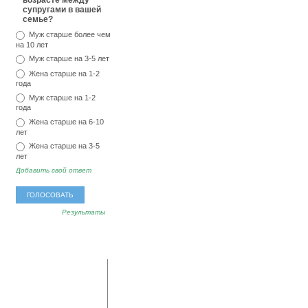
возрасте между
супругами в вашей
семье?
Муж старше более чем
на 10 лет
Муж старше на 3-5 лет
Жена старше на 1-2
года
Муж старше на 1-2
года
Жена старше на 6-10
лет
Жена старше на 3-5
лет
Добавить свой ответ
Результаты
популярные
последние
метки
комментарии
мед
тревога
озноб
Владимир:
А у меня