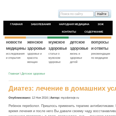
ГЛАВНАЯ
ЗАБОЛЕВАНИЯ
НАРОДНАЯ МЕДИЦИНА
ЗОЖ
КОНТАКТЫ
СОДЕРЖАНИЕ
новости
женское
мужское
детское
вопросы
медицины
здоровье
здоровье
здоровье
и ответы
исследования
здоровье и
статьи о
жизнь и
рекомендации
и открытия
красота
мужском
здоровье
по медицине
женщин
здоровье
детей
Главная
\
Детское здоровье
Диатез: лечение в домашних у
Опубликовано:
12 Ноя 2016 |
Автор:
myzdorovje.ru
Ребенок переболел. Пришлось применить терапию антибиотиками. И
время лечения и после него Вы давали своему чаду восстанавл