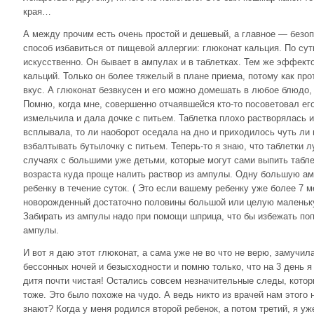
края…
А между прочим есть очень простой и дешевый, а главное — без
способ избавиться от пищевой аллергии: глюконат кальция. По су
искусственно. Он бывает в ампулах и в таблетках. Тем же эффект
кальций. Только он более тяжелый в плане приема, потому как пр
вкус. А глюконат безвкусен и его можно домешать в любое блюдо,
Помню, когда мне, совершенно отчаявшейся кто-то посоветовал его
измельчила и дала дочке с питьем. Таблетка плохо растворялась 
всплывала, то ли наоборот оседала на дно и приходилось чуть ли 
взбалтывать бутылочку с питьем. Теперь-то я знаю, что таблетки 
случаях с большими уже детьми, которые могут сами выпить табл
возраста куда проще налить раствор из ампулы. Одну большую ам
ребенку в течение суток. ( Это если вашему ребенку уже более 7 м
новорожденный достаточно половины большой или целую маленьку
Забирать из ампулы надо при помощи шприца, что бы избежать по
ампулы.
И вот я даю этот глюконат, а сама уже не во что не верю, замучила
бессонных ночей и безысходности и помню только, что на 3 день я
дитя почти чистая! Остались совсем незначительные следы, котор
тоже. Это было похоже на чудо. А ведь никто из врачей нам этого 
знают? Когда у меня родился второй ребенок, а потом третий, я у