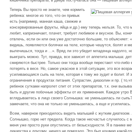
кишечника препараты, в дверь постучалась она — пищевая аллер
Теперь Вы просто не знаете, чем кормить
ребенка: многое из того, что он привык
есть (например, манная каша, свежие и
консервированные фрукты, яйца и др.) ему теперь нельзя. То, что 
любит, капризничает, плачет, требует любимое и вкусное. Вы, коне
отвлечь, если он или она уже достаточно большие, то объясняет: «
видишь, появляются болячки на теле, которые чешутся, болят и ме
вылечишься, тогда и …». Вряд ли это убедит младенца надолго, 
выиграть можно. Тут, правда, все зависит от аппетита малыша: де
смиряются быстрее. Только они тогда вообще перестают что-либо 
потерять в весе. Но, самое ужасное в этой ситуации, это все возр
усиливающаяся сыпь на теле, которая к тому же зудит и болит. И 
ограничения в продуктах питания. Супрастин, диазолин и пр. ( то,
ребенок сутками напролет спит от этих препаратов, т.к. они вызыв
быть и другие побочные эффекты от их применения. Каждое утро 
вглядываетесь в лицо своего Солнышка: не уменьшилась ли сыпь?
замечаете, что она не только не уменьшилась, а еще и усилилась.
Всем, наверное приходилось видеть малышей с жутким диатезом. 
Солнышко, горю нет предела. Когда такое несчастье случилось с 
меня уже просто руки опустились от безысходности. Я в панике ме
лекарства к другому, ничего не помогало. Это был кошмар какой-то