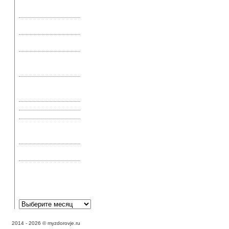
«Живая» вода – не
сказка
«Рецепт» продления
жизни
Аденовирусная
инфекция глаз
Аденома
предстательной
железы
Аир болотный, его
применение и
свойства
Актиномикоз
Акупрессура и шиатсу
Акупунктура —
эффективное лечение
или эффект плацебо
Аллергическая астма:
симптомы и лечение
Аллергическая
реакция может
выглядеть как экзема?
2014 - 2026 © myzdorovje.ru