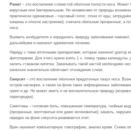
Ринит
– это воспаление слизистой оболочки полости носа. Может 
вирусным или бактериальным. Но независимо от природы возникн
практически одинаковые – гнусавый голос; отказ от еды; затруднё
капризы и плохое настроение); сначала обильные прозрачные, а по
носа.
Выявить возбудителя и определить природу заболевания поможет 
дальнейшем и назначит адекватное лечение.
Наряду с теми аптечными препаратами, которые назначит доктор м
фитотерапии. Для этого нужно взять 1 ч. ложку травы календулы,
залить стаканом кипятка. Закапывать такой настой необходимо нес
капельки значительно облегчают отхождение слизи.
Синусит
– это воспаление оболочки придаточных пазух носа. Возн
остром насморке, а также на фоне таких инфекционных заболеваний
грипп и др. Но может иметь и не воспалительную природу (искрив
перегородки).
Симптомы – головная боль; повышенная температура, гнойные выд
(прозрачные, желтоватые или даже зеленоватые); кашель; нарушени
нередко на фоне синусита развивается отит.
Врач назначит компьютерную томографию, анализ крови. Схема л