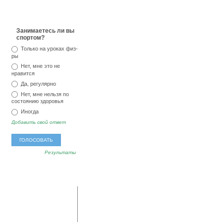
Занимаетесь ли вы
спортом?
Только на уроках физ-
ры
Нет, мне это не
нравится
Да, регулярно
Нет, мне нельзя по
состоянию здоровья
Иногда
Добавить свой ответ
Результаты
популярные
последние
метки
комментарии
мед
тревога
озноб
Владимир:
А у меня
аллергия
секс
ревматоидный артрит