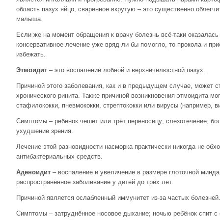
область пазух яйцо, сваренное вкрутую – это существенно облегч
малыша.
Если же на момент обращения к врачу болезнь всё-таки оказалась
консервативное лечение уже вряд ли бы помогло, то прокола и при
избежать.
Этмоидит
– это воспаление лобной и верхнечелюстной пазух.
Причиной этого заболевания, как и в предыдущем случае, может с
хронического ринита. Также причиной возникновения этмоидита мог
стафилококки, пневмококки, стрептококки или вирусы (например, в
Симптомы – ребёнок чешет или трёт переносицу; слезотечение; бол
ухудшение зрения.
Лечение этой разновидности насморка практически никогда не обх
антибактериальных средств.
Аденоидит
– воспаление и увеличение в размере глоточной минд
распространённое заболевание у детей до трёх лет.
Причиной является ослабленный иммунитет из-за частых болезней
Симптомы – затруднённое носовое дыхание; ночью ребёнок спит с