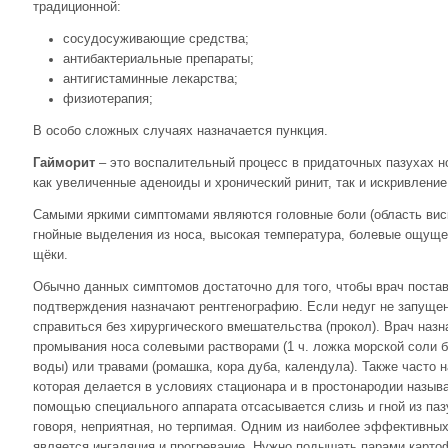
традиционной:
сосудосуживающие средства;
антибактериальные препараты;
антигистаминные лекарства;
физиотерапия;
В особо сложных случаях назначается пункция.
Гайморит
– это воспалительный процесс в придаточных пазухах н
как увеличенные аденоиды и хронический ринит, так и искривление
Самыми яркими симптомами являются головные боли (область виск
гнойные выделения из носа, высокая температура, болевые ощуще
щёки.
Обычно данных симптомов достаточно для того, чтобы врач постав
подтверждения назначают рентгенографию. Если недуг не запущен
справиться без хирургического вмешательства (прокол). Врач назн
промывания носа солевыми растворами (1 ч. ложка морской соли б
воды) или травами (ромашка, кора дуба, календула). Также часто 
которая делается в условиях стационара и в простонародии называ
помощью специального аппарата отсасывается слизь и гной из паз
говоря, неприятная, но терпимая. Одним из наиболее эффективны
является ингаляция и прогревание. Нужно подышать парами карто