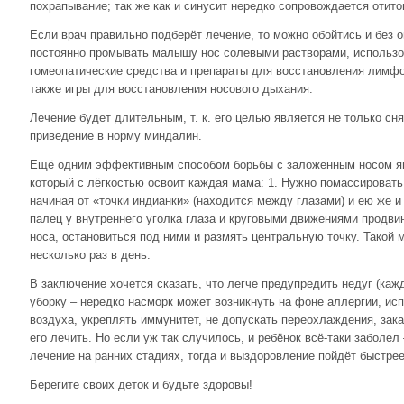
похрапывание; так же как и синусит нередко сопровождается отито
Если врач правильно подберёт лечение, то можно обойтись и без о
постоянно промывать малышу нос солевыми растворами, использо
гомеопатические средства и препараты для восстановления лимфо
также игры для восстановления носового дыхания.
Лечение будет длительным, т. к. его целью является не только сня
приведение в норму миндалин.
Ещё одним эффективным способом борьбы с заложенным носом я
который с лёгкостью освоит каждая мама: 1. Нужно помассировать 
начиная от «точки индианки» (находится между глазами) и ею же и 
палец у внутреннего уголка глаза и круговыми движениями продви
носа, остановиться под ними и размять центральную точку. Такой
несколько раз в день.
В заключение хочется сказать, что легче предупредить недуг (ка
уборку – нередко насморк может возникнуть на фоне аллергии, ис
воздуха, укреплять иммунитет, не допускать переохлаждения, закал
его лечить. Но если уж так случилось, и ребёнок всё-таки заболел
лечение на ранних стадиях, тогда и выздоровление пойдёт быстрее
Берегите своих деток и будьте здоровы!