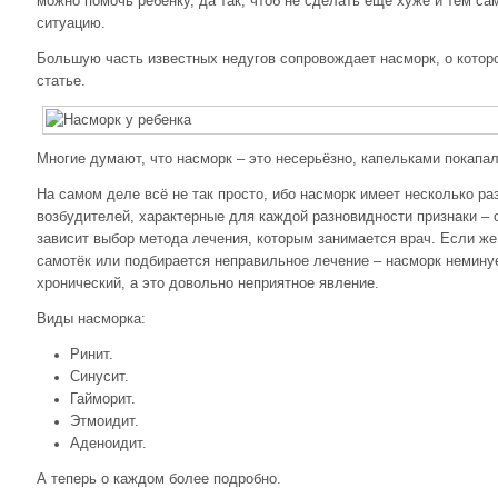
можно помочь ребёнку, да так, чтоб не сделать ещё хуже и тем са
ситуацию.
Большую часть известных недугов сопровождает насморк, о которо
статье.
Многие думают, что насморк – это несерьёзно, капельками покапал,
На самом деле всё не так просто, ибо насморк имеет несколько р
возбудителей, характерные для каждой разновидности признаки – о
зависит выбор метода лечения, которым занимается врач. Если же
самотёк или подбирается неправильное лечение – насморк неминуе
хронический, а это довольно неприятное явление.
Виды насморка:
Ринит.
Синусит.
Гайморит.
Этмоидит.
Аденоидит.
А теперь о каждом более подробно.