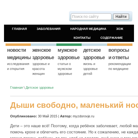
ГЛАВНАЯ
ЗАБОЛЕВАНИЯ
НАРОДНАЯ МЕДИЦИНА
ЗОЖ
КОНТАКТЫ
СОДЕРЖАНИЕ
новости
женское
мужское
детское
вопросы
медицины
здоровье
здоровье
здоровье
и ответы
исследования
здоровье и
статьи о
жизнь и
рекомендации
и открытия
красота
мужском
здоровье
по медицине
женщин
здоровье
детей
Главная
\
Детское здоровье
Дыши свободно, маленький нос
Опубликовано:
30 Май 2015 |
Автор:
myzdorovje.ru
Дети – это наше всё! Поэтому, когда ребёнок заболевает, любой м
помочь крохе и облегчить его состояние. Но к сожалению, не кажда