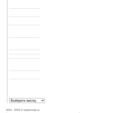
«Живая» вода – не
сказка
«Рецепт» продления
жизни
Аденовирусная
инфекция глаз
Аденома
предстательной
железы
Аир болотный, его
применение и
свойства
Актиномикоз
Акупрессура и шиатсу
Акупунктура —
эффективное лечение
или эффект плацебо
Аллергическая астма:
симптомы и лечение
Аллергическая
реакция может
выглядеть как экзема?
2014 - 2026 © myzdorovje.ru