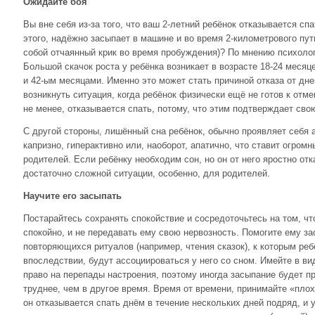
Ожидайте боя
Вы вне себя из-за того, что ваш 2-летний ребёнок отказывается спа
этого, надёжно засыпает в машине и во время 2-километрового пути
собой отчаянный крик во время пробуждения)? По мнению психолог
Большой скачок роста у ребёнка возникает в возрасте 18-24 месяц
и 42-ым месяцами. Именно это может стать причиной отказа от дне
возникнуть ситуация, когда ребёнок физически ещё не готов к отме
не менее, отказывается спать, потому, что этим подтверждает сво
С другой стороны, лишённый сна ребёнок, обычно проявляет себя а
капризно, гиперактивно или, наоборот, апатично, что ставит огром
родителей. Если ребёнку необходим сон, но он от него яростно отк
достаточно сложной ситуации, особенно, для родителей.
Научите его засыпать
Постарайтесь сохранять спокойствие и сосредоточьтесь на том, чт
спокойно, и не передавать ему свою нервозность. Помогите ему з
повторяющихся ритуалов (например, чтения сказок), к которым реб
впоследствии, будут ассоциироваться у него со сном. Имейте в ви
право на перепады настроения, поэтому иногда засыпание будет п
труднее, чем в другое время. Время от времени, принимайте «плох
он отказывается спать днём в течение нескольких дней подряд, и у