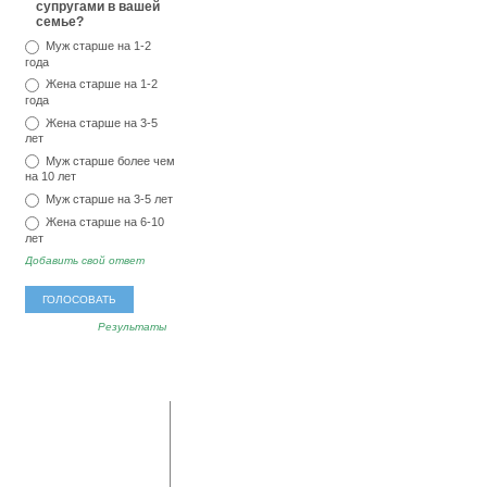
супругами в вашей
семье?
Муж старше на 1-2
года
Жена старше на 1-2
года
Жена старше на 3-5
лет
Муж старше более чем
на 10 лет
Муж старше на 3-5 лет
Жена старше на 6-10
лет
Добавить свой ответ
Результаты
популярные
последние
метки
комментарии
мед
тревога
озноб
Владимир:
А у меня
аллергия
секс
ревматоидный артрит