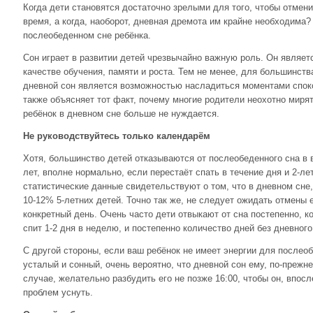
Когда дети становятся достаточно зрелыми для того, чтобы отмени
время, а когда, наоборот, дневная дремота им крайне необходима?
послеобеденном сне ребёнка.
Сон играет в развитии детей чрезвычайно важную роль. Он являе
качестве обучения, памяти и роста. Тем не менее, для большинств
дневной сон является возможностью насладиться моментами споко
также объясняет тот факт, почему многие родители неохотно миря
ребёнок в дневном сне больше не нуждается.
Не руководствуйтесь только календарём
Хотя, большинство детей отказываются от послеобеденного сна в в
лет, вполне нормально, если перестаёт спать в течение дня и 2-ле
статистические данные свидетельствуют о том, что в дневном сне
10-12% 5-летних детей. Точно так же, не следует ожидать отмены 
конкретный день. Очень часто дети отвыкают от сна постепенно, к
спит 1-2 дня в неделю, и постепенно количество дней без дневного
С другой стороны, если ваш ребёнок не имеет энергии для послеоб
усталый и сонный, очень вероятно, что дневной сон ему, по-прежн
случае, желательно разбудить его не позже 16:00, чтобы он, впосл
проблем уснуть.