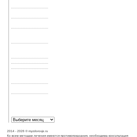
«Живая» вода – не
сказка
«Рецепт» продления
жизни
Аденовирусная
инфекция глаз
Аденома
предстательной
железы
Аир болотный, его
применение и
свойства
Актиномикоз
Акупрессура и шиатсу
Акупунктура —
эффективное лечение
или эффект плацебо
Аллергическая астма:
симптомы и лечение
Аллергическая
реакция может
выглядеть как экзема?
2014 - 2026 © myzdorovje.ru
Ко всем методам лечения имеются противопоказания, необходима консультация