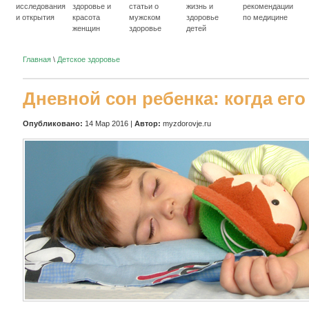
исследования
здоровье и
статьи о
жизнь и
рекомендации
и открытия
красота
мужском
здоровье
по медицине
женщин
здоровье
детей
Главная
\
Детское здоровье
Дневной сон ребенка: когда ег
Опубликовано:
14 Мар 2016 |
Автор:
myzdorovje.ru