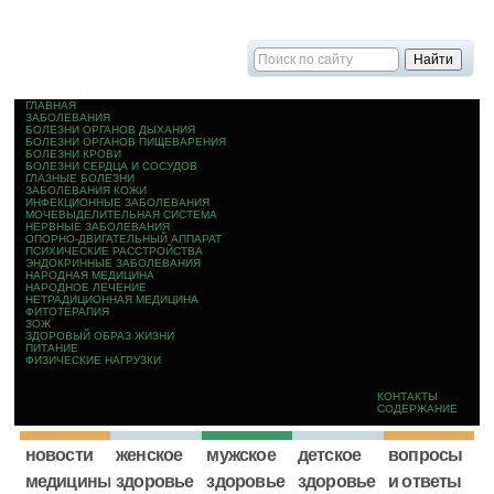
ГЛАВНАЯ
ЗАБОЛЕВАНИЯ
БОЛЕЗНИ ОРГАНОВ ДЫХАНИЯ
БОЛЕЗНИ ОРГАНОВ ПИЩЕВАРЕНИЯ
БОЛЕЗНИ КРОВИ
БОЛЕЗНИ СЕРДЦА И СОСУДОВ
ГЛАЗНЫЕ БОЛЕЗНИ
ЗАБОЛЕВАНИЯ КОЖИ
ИНФЕКЦИОННЫЕ ЗАБОЛЕВАНИЯ
МОЧЕВЫДЕЛИТЕЛЬНАЯ СИСТЕМА
НЕРВНЫЕ ЗАБОЛЕВАНИЯ
ОПОРНО-ДВИГАТЕЛЬНЫЙ АППАРАТ
ПСИХИЧЕСКИЕ РАССТРОЙСТВА
ЭНДОКРИННЫЕ ЗАБОЛЕВАНИЯ
НАРОДНАЯ МЕДИЦИНА
НАРОДНОЕ ЛЕЧЕНИЕ
НЕТРАДИЦИОННАЯ МЕДИЦИНА
ФИТОТЕРАПИЯ
ЗОЖ
ЗДОРОВЫЙ ОБРАЗ ЖИЗНИ
ПИТАНИЕ
ФИЗИЧЕСКИЕ НАГРУЗКИ
КОНТАКТЫ
СОДЕРЖАНИЕ
новости
женское
мужское
детское
вопросы
медицины
здоровье
здоровье
здоровье
и ответы