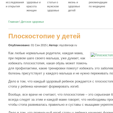
исследования
здоровье и
статьи о
жизнь и
рекомендации
и открытия
красота
мужском
здоровье
по медицине
женщин
здоровье
детей
Главная
\
Детское здоровье
Плоскостопие у детей
Опубликовано:
01 Сен 2015 |
Автор:
myzdorovje.ru
Как любые нормальные родители, каждая мама,
при первом шаге своего малыша, уже думает, как
избежать плоскостопия, какая обувь может помочь
для профилактики, какие тренировки помогут избежать это заболе
болезнь присутствует у каждого малыша и не нужно переживать по
Дело в том, что каждый здоровый ребенок рождается с плоскостопи
стопа у ребенка начинает формировать изгиб.
Вообще, все врачи не считают, что плоскостопие – это серьезная 
всегда следят за этим и каждой маме говорят, что необходимы пр
чтобы стопа развивалась правильно и суставы с мышцами укрепля
Дело в том, что правильный изгиб стопы у ребенка начинает форм