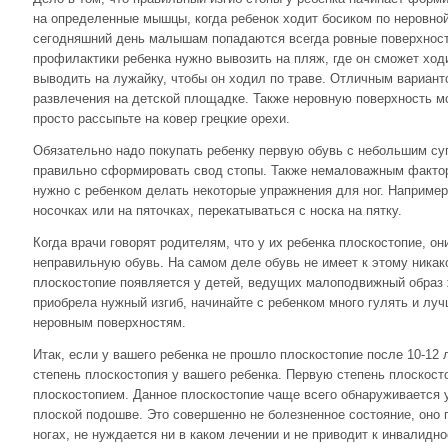
на определенные мышцы, когда ребенок ходит босиком по неровной
сегодняшний день малышам попадаются всегда ровные поверхност
профилактики ребенка нужно вывозить на пляж, где он сможет ходи
выводить на лужайку, чтобы он ходил по траве. Отличным вариант
развлечения на детской площадке. Также неровную поверхность м
просто рассыпьте на ковер грецкие орехи.
Обязательно надо покупать ребенку первую обувь с небольшим су
правильно сформировать свод стопы. Также немаловажным фактор
нужно с ребенком делать некоторые упражнения для ног. Например
носочках или на пяточках, перекатываться с носка на пятку.
Когда врачи говорят родителям, что у их ребенка плоскостопие, он
неправильную обувь. На самом деле обувь не имеет к этому никак
плоскостопие появляется у детей, ведущих малоподвижный образ 
приобрела нужный изгиб, начинайте с ребенком много гулять и луч
неровным поверхностям.
Итак, если у вашего ребенка не прошло плоскостопие после 10-12 ле
степень плоскостопия у вашего ребенка. Первую степень плоскос
плоскостопием. Данное плоскостопие чаще всего обнаруживается у
плоской подошве. Это совершенно не болезненное состояние, оно 
ногах, не нуждается ни в каком лечении и не приводит к инвалидно