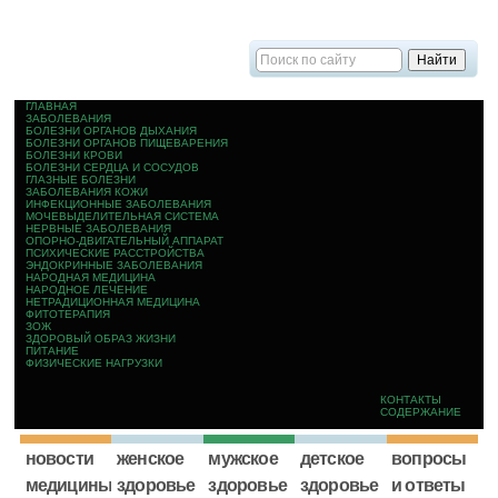
ГЛАВНАЯ
ЗАБОЛЕВАНИЯ
БОЛЕЗНИ ОРГАНОВ ДЫХАНИЯ
БОЛЕЗНИ ОРГАНОВ ПИЩЕВАРЕНИЯ
БОЛЕЗНИ КРОВИ
БОЛЕЗНИ СЕРДЦА И СОСУДОВ
ГЛАЗНЫЕ БОЛЕЗНИ
ЗАБОЛЕВАНИЯ КОЖИ
ИНФЕКЦИОННЫЕ ЗАБОЛЕВАНИЯ
МОЧЕВЫДЕЛИТЕЛЬНАЯ СИСТЕМА
НЕРВНЫЕ ЗАБОЛЕВАНИЯ
ОПОРНО-ДВИГАТЕЛЬНЫЙ АППАРАТ
ПСИХИЧЕСКИЕ РАССТРОЙСТВА
ЭНДОКРИННЫЕ ЗАБОЛЕВАНИЯ
НАРОДНАЯ МЕДИЦИНА
НАРОДНОЕ ЛЕЧЕНИЕ
НЕТРАДИЦИОННАЯ МЕДИЦИНА
ФИТОТЕРАПИЯ
ЗОЖ
ЗДОРОВЫЙ ОБРАЗ ЖИЗНИ
ПИТАНИЕ
ФИЗИЧЕСКИЕ НАГРУЗКИ
КОНТАКТЫ
СОДЕРЖАНИЕ
новости
женское
мужское
детское
вопросы
медицины
здоровье
здоровье
здоровье
и ответы