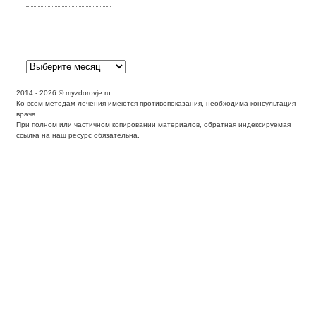
симптомы и лечение
Аллергическая
реакция может
выглядеть как экзема?
2014 - 2026 © myzdorovje.ru
Ко всем методам лечения имеются противопоказания, необходима консультация
врача.
При полном или частичном копировании материалов, обратная индексируемая
ссылка на наш ресурс обязательна.