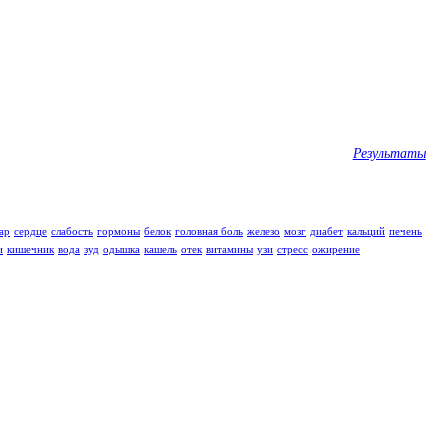
Результаты
ар
сердце
слабость
гормоны
белок
головная боль
железо
мозг
диабет
кальций
печень
и
кишечник
вода
зуд
одышка
кашель
отек
витамины
узи
стресс
ожирение