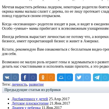
Мечтая вырастить ребенка лидером, некоторые родители боятся 
окрика мамы малыш слазит с дерева, по ее лицу протекает сла
повод гордиться своим отпрыском.
Когда «всезнающие» родители входят в раж, и видят в ежеднев
Особо «умные» мамы прибегают к всевозможным ухищрениям и 
Иногда ребенок вырастает личностью не потому что, а вопрек
бизнесе, имеет процветающий бизнес и живет в Америке.
Кстати, рекомендую Вам ознакомиться с бесплатным видео-тр
для себя.
Возможно не малую роль играют гены и задумываться о развити
делать нас счастливыми и исполнять наши прихоти, а это редк
Теги:
личность
,
развитие
Предыдущие статьи из рубрики
Дисбактериоз у детей
25.Апр.2017
Детское плоскостопие
21.Янв.2017
Диарея у ребенка
11.Янв.2017