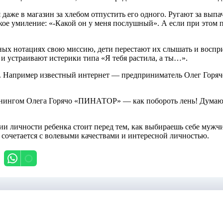
даже в магазин за хлебом отпустить его одного. Ругают за выпач
дкое умиление: «-Какой он у меня послушный». А если при этом 
ных нотациях свою миссию, дети перестают их слышать и восприн
устраивают истерики типа «Я тебя растила, а ты…».
и. Например известный интернет — предприниматель Олег Горячо
енингом Олега Горячо «ПИНАТОР» — как побороть лень! Думаю 
и личности ребенка стоит перед тем, как выбираешь себе мужчи
о сочетается с волевыми качествами и интересной личностью.