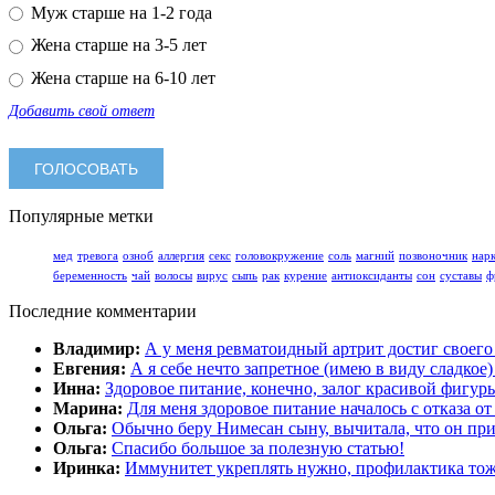
Муж старше на 1-2 года
Жена старше на 3-5 лет
Жена старше на 6-10 лет
Добавить свой ответ
Популярные метки
мед
тревога
озноб
аллергия
секс
головокружение
соль
магний
позвоночник
нар
беременность
чай
волосы
вирус
сыпь
рак
курение
антиоксиданты
сон
суставы
ф
Последние комментарии
Владимир:
А у меня ревматоидный артрит достиг своег
Евгения:
А я себе нечто запретное (имею в виду сладкое
Инна:
Здоровое питание, конечно, залог красивой фигур
Марина:
Для меня здоровое питание началось с отказа от
Ольга:
Обычно беру Нимесан сыну, вычитала, что он пр
Ольга:
Спасибо большое за полезную статью!
Иринка:
Иммунитет укреплять нужно, профилактика тож