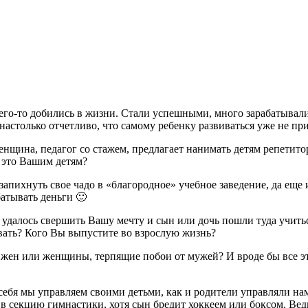
его-то добились в жизни. Стали успешными, много зарабатывали
настолько отчетливо, что самому ребенку развиваться уже не пр
енщина, педагог со стажем, предлагает нанимать детям репетит
и это Вашим детям?
апихнуть свое чадо в «благородное» учебное заведение, да еще
батывать деньги 🙂
м удалось свершить Вашу мечту и сын или дочь пошли туда учить
ивать? Кого Вы выпустите во взрослую жизнь?
х жен или женщины, терпящие побои от мужей? И вроде бы все э
себя мы управляем своими детьми, как и родители управляли на
 в секцию гимнастики, хотя сын бредит хоккеем или боксом. Вед