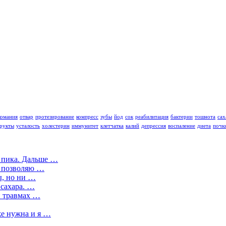
комания
отвар
протезирование
компресс
зубы
йод
сок
реабилитация
бактерии
тошнота
сах
рукты
усталость
холестерин
иммунитет
клетчатка
калий
депрессия
воспаление
диета
почк
о пика. Дальше …
) позволяю …
ы, но ни …
 сахара. …
и травмах …
е нужна и я …