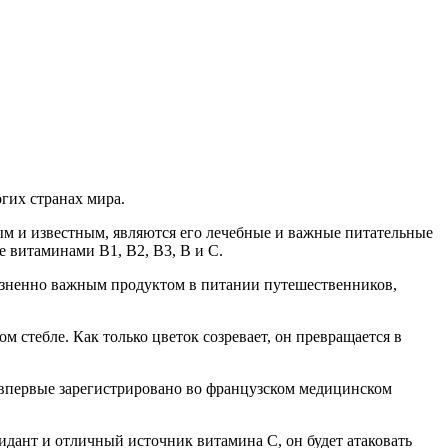
гих странах мира.
ым и известным, являются его лечебные и важные питательные
е витаминами В1, В2, В3, В и С.
жизненно важным продуктом в питании путешественников,
 стебле. Как только цветок созревает, он превращается в
о впервые зарегистрировано во французском медицинском
идант и отличный источник витамина С, он будет атаковать