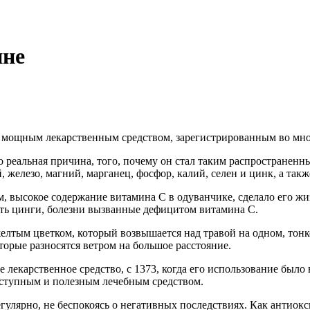
ине
ся мощным лекарственным средством, зарегистрированным во мно
реальная причина, того, почему он стал таким распространенн
, железо, магний, марганец, фосфор, калий, селен и цинк, а такж
м, высокое содержание витамина C в одуванчике, сделало его 
ать цинги, болезни вызванные дефицитом витамина С.
лтым цветком, который возвышается над травой на одном, тонком
орые разносятся ветром на большое расстояние.
 лекарственное средство, с 1373, когда его использование был
доступным и полезным лечебным средством.
гулярно, не беспокоясь о негативных последствиях. Как антиокс