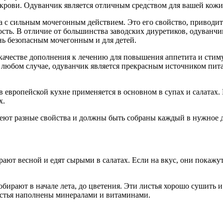
крови. Одуванчик является отличным средством для вашей кожи,
а с сильным мочегонным действием. Это его свойство, приводит
сть. В отличие от большинства заводских диуретиков, одуванчик
нь безопасным мочегонным и для детей.
качестве дополнения к лечению для повышения аппетита и сти
 любом случае, одуванчик является прекрасным источником пит
в европейской кухне применяется в основном в супах и салатах
х.
меют разные свойства и должны быть собраны каждый в нужное д
ют весной и едят сырыми в салатах. Если на вкус, они покажут
рают в начале лета, до цветения. Эти листья хорошо сушить и 
истья наполнены минералами и витаминами.