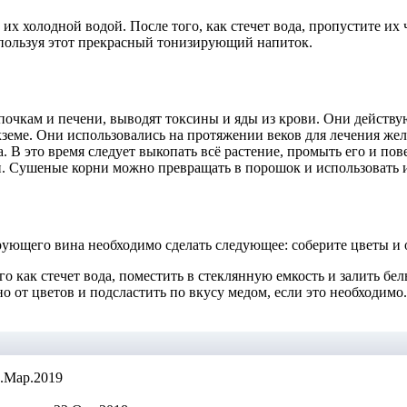
х холодной водой. После того, как стечет вода, пропустите их 
используя этот прекрасный тонизирующий напиток.
почкам и печени, выводят токсины и яды из крови. Они действу
земе. Они использовались на протяжении веков для лечения желт
В это время следует выкопать всё растение, промыть его и пове
. Сушеные корни можно превращать в порошок и использовать и
ующего вина необходимо сделать следующее: соберите цветы и о
го как стечет вода, поместить в стеклянную емкость и залить бел
но от цветов и подсластить по вкусу медом, если это необходим
.Мар.2019