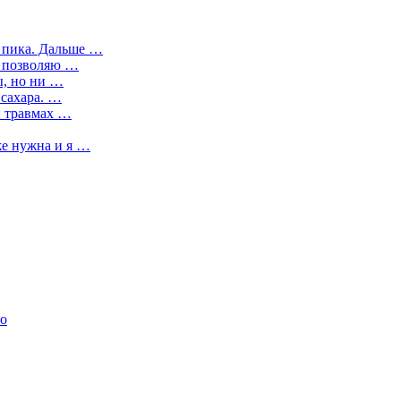
о пика. Дальше …
) позволяю …
ы, но ни …
 сахара. …
и травмах …
е нужна и я …
бо