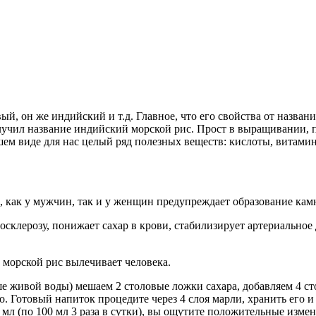
ый, он же индийский и т.д. Главное, что его свойства от назван
лучил название индийский морской рис. Прост в выращивании, пр
учшем виде для нас целый ряд полезных веществ: кислоты, витам
как у мужчин, так и у женщин предупреждает образование кам
осклерозу, понижает сахар в крови, стабилизирует артериальное
й морской рис вылечивает человека.
е живой воды) мешаем 2 столовые ложки сахара, добавляем 4 ст
то. Готовый напиток процедите через 4 слоя марли, хранить его 
 мл (по 100 мл 3 раза в сутки), вы ощутите положительные изме