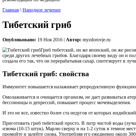
Главная
\
Народное лечение
Тибетский гриб
Опубликовано:
19 Ноя 2016 |
Автор:
myzdorovje.ru
Гриб тибетский, он же японский, он же рисов
среди других лечебных грибов. Благодаря своему виду он и по
создала его так, что он перерабатывая сахар, синтезирует в л
Тибетский гриб: свойства
Иммунитет повышается налаживает репродуктивную функцию, 
Омолаживается и очищается организм, не дает развиваться атер
бессонницы и депрессий, повышает процесс мочевыделения.
И это не все, известно более ста недугов от которых индийски
Приготовить гриб тибетский просто. В литр чистой воды (лучш
изюма (10-15 штук). Марлю сверху и на 1-2 суток в темное мес
промойте и залейте снова. Употребляя его ежедневно около 300