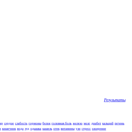
Результаты
ар
сердце
слабость
гормоны
белок
головная боль
железо
мозг
диабет
кальций
печень
и
кишечник
вода
зуд
одышка
кашель
отек
витамины
узи
стресс
ожирение