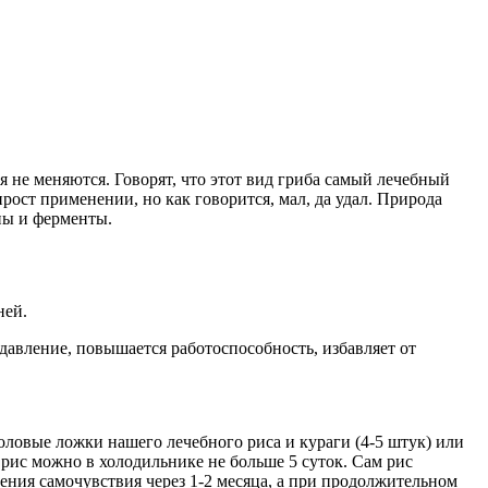
ия не меняются. Говорят, что этот вид гриба самый лечебный
ост применении, но как говорится, мал, да удал. Природа
ины и ферменты.
ней.
 давление, повышается работоспособность, избавляет от
оловые ложки нашего лечебного риса и кураги (4-5 штук) или
и рис можно в холодильнике не больше 5 суток. Сам рис
нения самочувствия через 1-2 месяца, а при продолжительном