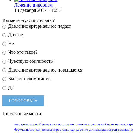
Лечение цикорием
13 декабря 2017 – 10:41
Вы метеочувствительны?
Давление артериальное падает
Другое
Нет
Что это такое?
Чувствую сонливость
Давление артериальное повышается
Бывает недомогание
Да
Популярные метки
мед
тревога
озноб
аллергия
секс
головокружение
соль
магний
позвоночник
нар
беременность
чай
волосы
вирус
сыпь
рак
курение
антиоксиданты
сон
суставы
ф