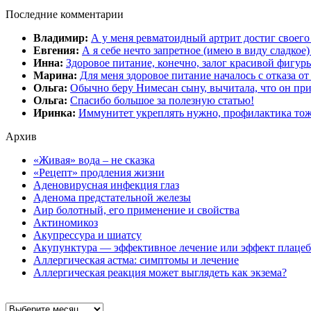
Последние комментарии
Владимир:
А у меня ревматоидный артрит достиг своег
Евгения:
А я себе нечто запретное (имею в виду сладкое
Инна:
Здоровое питание, конечно, залог красивой фигур
Марина:
Для меня здоровое питание началось с отказа от
Ольга:
Обычно беру Нимесан сыну, вычитала, что он пр
Ольга:
Спасибо большое за полезную статью!
Иринка:
Иммунитет укреплять нужно, профилактика тож
Архив
«Живая» вода – не сказка
«Рецепт» продления жизни
Аденовирусная инфекция глаз
Аденома предстательной железы
Аир болотный, его применение и свойства
Актиномикоз
Акупрессура и шиатсу
Акупунктура — эффективное лечение или эффект плаце
Аллергическая астма: симптомы и лечение
Аллергическая реакция может выглядеть как экзема?