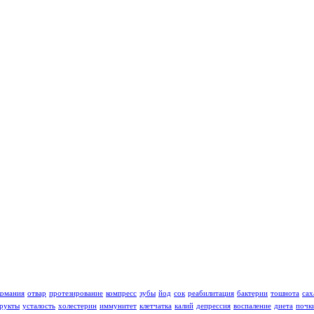
комания
отвар
протезирование
компресс
зубы
йод
сок
реабилитация
бактерии
тошнота
сах
рукты
усталость
холестерин
иммунитет
клетчатка
калий
депрессия
воспаление
диета
почк