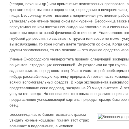
(сердца, печени и др.) или применение психотропных препаратов, 
крепкого кофе, выпитого перед сном, переедание в вечерние часы,
пищи. Бессонницу может вызывать напряженная умственная работ
увлекательное чтение перед сном или курение. Бессонница также 
переутомлении или постоянном ожидании плохого сна и связанных 
также при недостаточной физической активности. Если человек на
глубокой депрессии, то засыпает с трудом или вовсе не может усну
вы возбуждены, то тоже испытываете трудности со сном. Когда бе
другим заболеванием, то его лечение — это лучшее средство изба
Ученые Оксфордского университета провели следующий экспериме
пациентов, страдающих бессонницей. Их разделили на три группы.
задание считать перед сном овец. Участникам второй необходимо 
нибудь расслабляющую картинку природы. А третья часть команды
всяких вспомогательных средств. В ходе эксперимента выяснилось
представлявшие себе водопад, заснули на 20 минут быстрее. А о
уснули как всегда. На основании этого опыта специалисты пришли 
представление успокаивающей картины природы гораздо быстрее п
овец.
Бессонница часто бывает вызвана страхом
увидеть ночные кошмары, причем этот страх
возникает в подсознании, а человек