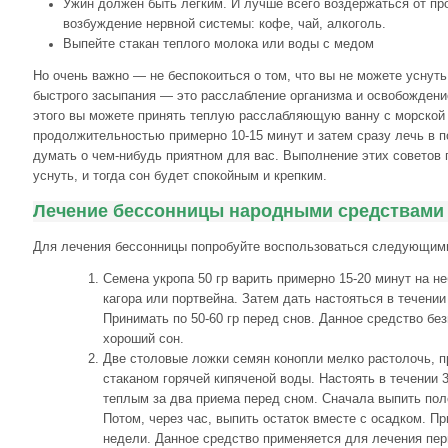
Ужин должен быть легким. И лучше всего воздержаться от п
возбуждение нервной системы: кофе, чай, алкоголь.
Выпейте стакан теплого молока или воды с медом
Но очень важно — не беспокоиться о том, что вы не можете уснуть
быстрого засыпания — это расслабление организма и освобождение
этого вы можете принять теплую расслабляющую ванну с морской
продолжительностью примерно 10-15 минут и затем сразу лечь в п
думать о чем-нибудь приятном для вас. Выполнение этих советов
уснуть, и тогда сон будет спокойным и крепким.
Лечение бессонницы народными средствами
Для лечения бессонницы попробуйте воспользоваться следующим
Семена укропа 50 гр варить примерно 15-20 минут на не
кагора или портвейна. Затем дать настояться в течении
Принимать по 50-60 гр перед снов. Данное средство бе
хороший сон.
Две столовые ложки семян конопли мелко растолочь, п
стаканом горячей кипяченой воды. Настоять в течении 3
теплым за два приема перед сном. Сначала выпить полс
Потом, через час, выпить остаток вместе с осадком. Пр
недели. Данное средство применяется для лечения пе