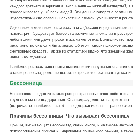
что нарушением сна страдает огромное количество людей. Так, на
каждого третьего американца, англичанин — каждый четвертый, а 
прослеживается у 1/5 всех людей. Эти данные говорят о реальны
недостатками сна связаны несчастные случаи, уменьшается работ
Изучением и лечением расстройств сна (бессонницей) занимается 
психиатрия. Существует более ста различных аномалий и расстрой
небольшими или даже угрожать жизни человека. Большинство лю
расстройство сна хотя бы изредка. Об этом говорит широкое расп
снотворных средств. Так же из статистики видно, что женщины жа
чаще, чем мужчины.
Наиболее распространенными выявлениями нарушения сна являетс
разговоры во сне, реже, но все же встречаются остановка дыхания
Бессонница
Бессонница — одно из самых распространенных расстройств сна,
трудностями его поддержания. Она подразделяется на три этапа:
(встречается наиболее часто); — поддержание сна; — раннее окон
Причины бессонницы. Что вызывает бессонницу
Причин, вызывающих бессонницу, очень много, и наиболее частым
психологические проблемы, нарушение привычного режима, а такж