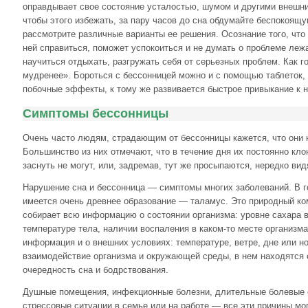
оправдывает свое состояние усталостью, шумом и другими внешни
чтобы этого избежать, за пару часов до сна обдумайте беспокоящу
рассмотрите различные варианты ее решения. Осознание того, что
ней справиться, поможет успокоиться и не думать о проблеме леж
научиться отдыхать, разгружать себя от серьезных проблем. Как г
мудренее». Бороться с бессонницей можно и с помощью таблеток, 
побочные эффекты, к тому же развивается быстрое привыкание к н
Симптомы бессонницы
Очень часто людям, страдающим от бессонницы кажется, что они 
Большинство из них отмечают, что в течение дня их постоянно клон
заснуть не могут, или, задремав, тут же просыпаются, нередко вид
Нарушение сна и бессонница — симптомы многих заболеваний. В г
имеется очень древнее образование — таламус. Это природный ко
собирает всю информацию о состоянии организма: уровне сахара в
температуре тела, наличии воспаления в каком-то месте организма 
информация и о внешних условиях: температуре, ветре, дне или н
взаимодействие организма и окружающей среды, в нем находятся
очередность сна и бодрствования.
Душные помещения, инфекционные болезни, длительные болевые 
стрессовые ситуации в семье или на работе — все эти причины мо