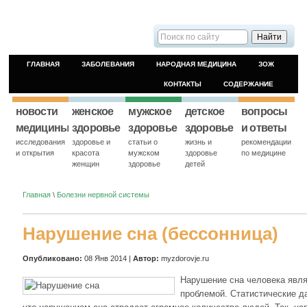
ГЛАВНАЯ
ЗАБОЛЕВАНИЯ
НАРОДНАЯ МЕДИЦИНА
ЗОЖ
КОНТАКТЫ
СОДЕРЖАНИЕ
новости
женское
мужское
детское
вопросы
медицины
здоровье
здоровье
здоровье
и ответы
исследования
здоровье и
статьи о
жизнь и
рекомендации
и открытия
красота
мужском
здоровье
по медицине
женщин
здоровье
детей
Главная
\
Болезни нервной системы
Нарушение сна (бессонница)
Опубликовано:
08 Янв 2014 |
Автор:
myzdorovje.ru
Нарушение сна человека явл
проблемой. Статистические д