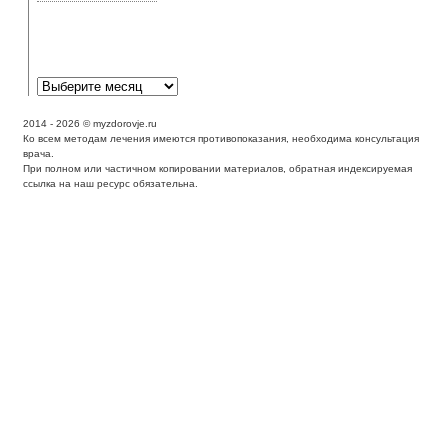
Аллергическая
реакция может
выглядеть как экзема?
2014 - 2026 © myzdorovje.ru
Ко всем методам лечения имеются противопоказания, необходима консультация
врача.
При полном или частичном копировании материалов, обратная индексируемая
ссылка на наш ресурс обязательна.