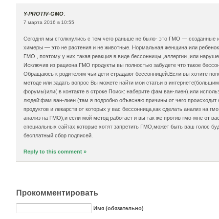
Y-PROTIV-GMO
:
7 марта 2016 в 10:55
Сегодня мы столкнулись с тем чего раньше не было- это ГМО — созданные 
химеры — это не растения и не животные. Нормальная женщина или ребенок
ГМО , поэтому у них такая реакция в виде бессонницы ,аллергии ,или наруш
Исключив из рациона ГМО продукты вы полностью забудете что такое бессон
Обращаюсь к родителям чьи дети страдают бессонницей.Если вы хотите поп
методе или задать вопрос Вы можете найти мои статьи в интернете(больш
форумы)или( в контакте в строке Поиск: наберите фам ван-лиен),или исполь
людей:фам ван-лиен (там я подробно объясняю причины от чего происходит 
продуктов и лекарств от которых у вас бессонница,как сделать анализ на гмо
анализ на ГМО),и если мой метод работает и вы так же против гмо-мне от ва
специальных сайтах которые хотят запретить ГМО,может быть ваш голос бу
бесплатный сбор подписей.
Reply to this comment »
Прокомментировать
Имя (обязательно)