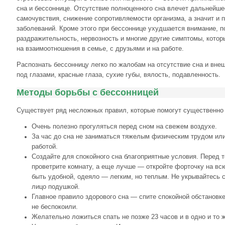
сна и бессоннице. Отсутствие полноценного сна влечет дальнейш
самочувствия, снижение сопротивляемости организма, а значит и 
заболеваний. Кроме этого при бессоннице ухудшается внимание, п
раздражительность, нервозность и многие другие симптомы, кото
на взаимоотношения в семье, с друзьями и на работе.
Распознать бессонницу легко по жалобам на отсутствие сна и вне
под глазами, красные глаза, сухие губы, вялость, подавленность.
Методы борьбы с бессонницей
Существует ряд несложных правил, которые помогут существенно 
Очень полезно прогуляться перед сном на свежем воздухе.
За час до сна не заниматься тяжелым физическим трудом ил
работой.
Создайте для спокойного сна благоприятные условия. Перед т
проветрите комнату, а еще лучше — откройте форточку на вс
быть удобной, одеяло — легким, но теплым. Не укрывайтесь с
лицо подушкой.
Главное правило здорового сна — спите спокойной обстановке
не беспокоили.
Желательно ложиться спать не позже 23 часов и в одно и то 