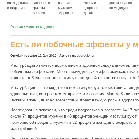
исследования
здоровье и
статьи о
жизнь и
рекомендации
и открытия
красота
мужском
здоровье
по медицине
женщин
здоровье
детей
Главная
\
Новости медицины
Есть ли побочные эффекты у 
Опубликовано:
11 Дек 2017 |
Автор:
myzdorovje.ru
Мастурбация является нормальной и здоровой сексуальной актив
побочными эффектами. Много причудливых мифов окружают маст
слепота, и большинство из этих утверждений не соответствуют де
Мастурбация — это когда человек стимулирует своих гениталии д
удовольствия, которое может привести к оргазму. Мастурбация ра
мужчин и женщин всех возрастов и играет важную роль в здоровом
Исследования показали, что среди подростков в возрасте 14-17 л
около 74 процентов мужчин и 48 процентов женщин мастурбируют
примерно 63 процента мужчин и 32 процента женщин в возрасте от
мастурбацией.
Люди мастурбируют по многим причинам. К ним относятся удоволь