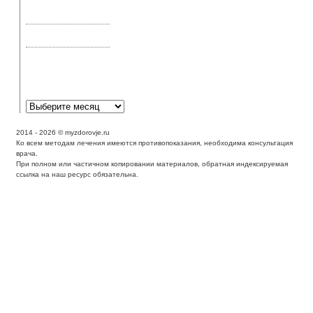
эффективное лечение
или эффект плацебо
Аллергическая астма:
симптомы и лечение
Аллергическая
реакция может
выглядеть как экзема?
2014 - 2026 © myzdorovje.ru
Ко всем методам лечения имеются противопоказания, необходима консультация
врача.
При полном или частичном копировании материалов, обратная индексируемая
ссылка на наш ресурс обязательна.