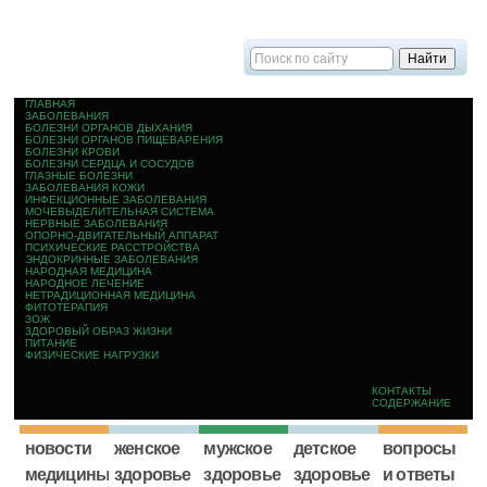
ГЛАВНАЯ
ЗАБОЛЕВАНИЯ
БОЛЕЗНИ ОРГАНОВ ДЫХАНИЯ
БОЛЕЗНИ ОРГАНОВ ПИЩЕВАРЕНИЯ
БОЛЕЗНИ КРОВИ
БОЛЕЗНИ СЕРДЦА И СОСУДОВ
ГЛАЗНЫЕ БОЛЕЗНИ
ЗАБОЛЕВАНИЯ КОЖИ
ИНФЕКЦИОННЫЕ ЗАБОЛЕВАНИЯ
МОЧЕВЫДЕЛИТЕЛЬНАЯ СИСТЕМА
НЕРВНЫЕ ЗАБОЛЕВАНИЯ
ОПОРНО-ДВИГАТЕЛЬНЫЙ АППАРАТ
ПСИХИЧЕСКИЕ РАССТРОЙСТВА
ЭНДОКРИННЫЕ ЗАБОЛЕВАНИЯ
НАРОДНАЯ МЕДИЦИНА
НАРОДНОЕ ЛЕЧЕНИЕ
НЕТРАДИЦИОННАЯ МЕДИЦИНА
ФИТОТЕРАПИЯ
ЗОЖ
ЗДОРОВЫЙ ОБРАЗ ЖИЗНИ
ПИТАНИЕ
ФИЗИЧЕСКИЕ НАГРУЗКИ
КОНТАКТЫ
СОДЕРЖАНИЕ
новости
женское
мужское
детское
вопросы
медицины
здоровье
здоровье
здоровье
и ответы