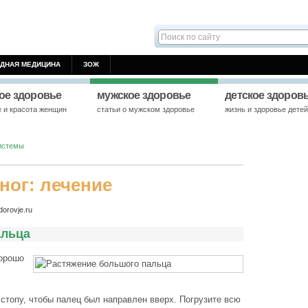
ДНАЯ МЕДИЦИНА
ЗОЖ
ое здоровье
мужское здоровье
детское здоров
е и красота женщин
статьи о мужском здоровье
жизнь и здоровье дете
истемы
ног: лечение
orovje.ru
альца
хорошо
 стопу, чтобы палец был направлен вверх. Погрузите всю