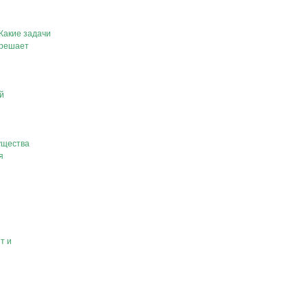
Какие задачи
решает
й
щества
я
т и