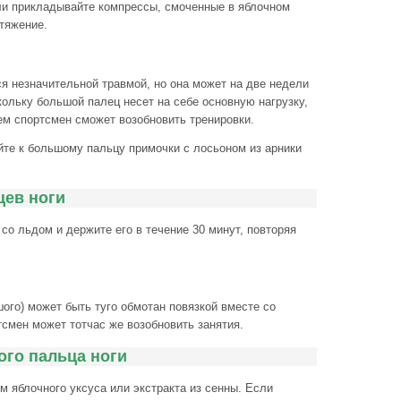
ли прикладывайте компрессы, смоченные в яблочном
тяжение.
я незначительной травмой, но она может на две недели
кольку большой палец несет на себе основную нагрузку,
ем спортсмен сможет возобновить тренировки.
те к большому пальцу примочки с лосьоном из арники
цев ноги
со льдом и держите его в течение 30 минут, повторяя
ого) может быть туго обмотан повязкой вместе со
смен может тотчас же возобновить занятия.
го пальца ноги
м яблочного уксуса или экстракта из сенны. Если