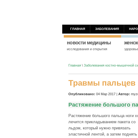
ГЛАВНАЯ
ЗАБОЛЕВАНИЯ
НАРО
новости медицины
женск
исследования и открытия
здоровь
Главная
\
Заболевания костно-мышечной с
Травмы пальцев 
Опубликовано:
04 Мар 2017 |
Автор:
myzd
Растяжение большого п
Растяжение большого пальца ноги 
лечится прикладыванием пакета со
льдом, который нужно привязать
эластичной лентой, а затем поднять