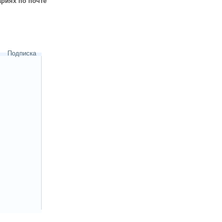
риях по почте
Подписка