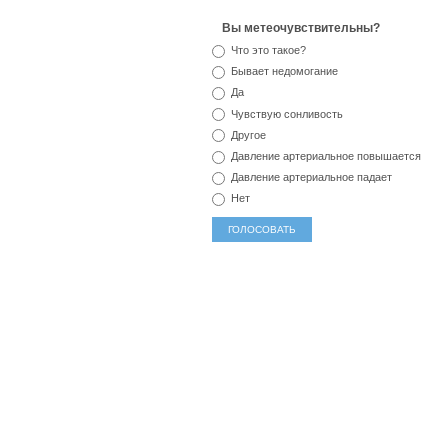
Вы метеочувствительны?
Что это такое?
Бывает недомогание
Да
Чувствую сонливость
Другое
Давление артериальное повышается
Давление артериальное падает
Нет
популярные метки
мед
тревога
озноб
аллергия
секс
головокруж
соль
магний
позвоночник
наркомания
отвар
протезирование
компресс
зубы
йод
сок
реабилитация
бактерии
тошнота
сахар
серд
слабость
гормоны
белок
головная боль
желе
диабет
кальций
печень
беременность
чай
во
вирус
сыпь
рак
курение
антиоксиданты
сон
фрукты
усталость
холестерин
иммунитет
кл