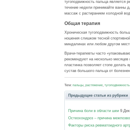
тугоподвижность пальца является ре
течение недели принимайте ванны д
массаж с растиранием холодной вод
Общая терапия
Хроническая тугоподвижность больш
ношения слишком тесной спортивной
миндалинах или любом другом мест
Врачи-терапевты часто «упаковываю
рекомендуют на несколько месяцев 
пластинка позволяет стопе делать 
сустав большого пальца от болезн
Теги:
пальцы
,
растяжение
,
тугоподвижность
Предыдущие статьи из рубрики
Причина боли в области шеи
9.Дек
Остеохондроз – причина межпозво
Факторы риска ревматоидного арт