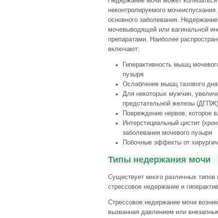
Недержание мочи может колебаться 
неконтролируемого мочеиспускания.
основного заболевания. Недержание
мочевыводящей или вагинальной ин
препаратами. Наиболее распростран
включают:
Гиперактивность мышц мочевог
пузыря
Ослабление мышц тазового дна
Для некоторых мужчин, увеличе
предстательной железы (ДГПЖ
Повреждение нервов, которое в
Интерстициальный цистит (хрон
заболевания мочевого пузыря
Побочные эффекты от хирургич
Типы недержания мочи
Существует много различных типов
стрессовое недержание и гиперактив
Стрессовое недержание мочи возника
вызванная давлением или внезапны