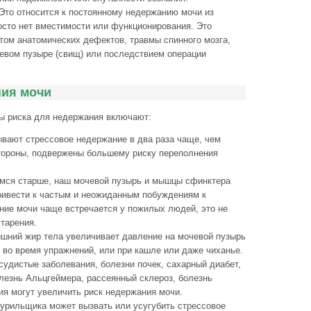
 Это относится к постоянному недержанию мочи из
росто нет вместимости или функционирования. Это
том анатомических дефектов, травмы спинного мозга,
евом пузыре (свищ) или последствием операции
ния мочи
ы риска для недержания включают:
вают стрессовое недержание в два раза чаще, чем
тороны, подвержены большему риску переполнения
имся старше, наш мочевой пузырь и мышцы сфинктера
ривести к частым и неожиданным побуждениям к
ние мочи чаще встречается у пожилых людей, это не
тарения.
ишний жир тела увеличивает давление на мочевой пузырь
и во время упражнений, или при кашле или даже чиханье.
осудистые заболевания, болезни почек, сахарный диабет,
лезнь Альцгеймера, рассеянный склероз, болезнь
ия могут увеличить риск недержания мочи.
курильщика может вызвать или усугубить стрессовое