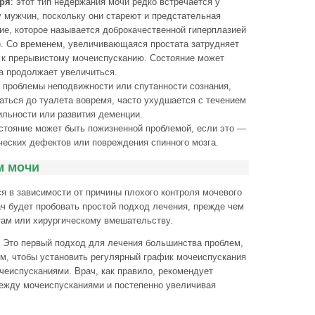
ря
: этот тип недержания мочи редко встречается у
у мужчин, поскольку они стареют и предстательная
ие, которое называется доброкачественной гиперплазией
. Со временем, увеличивающаяся простата затрудняет
т к прерывистому мочеиспусканию. Состояние может
а продолжает увеличиться.
: проблемы неподвижности или спутанности сознания,
ться до туалета вовремя, часто ухудшается с течением
ильности или развития деменции.
остояние может быть пожизненной проблемой, если это —
ческих дефектов или повреждения спинного мозга.
м мочи
я в зависимости от причины плохого контроля мочевого
ач будет пробовать простой подход лечения, прежде чем
там или хирургическому вмешательству.
: Это первый подход для лечения большинства проблем,
ом, чтобы установить регулярный график мочеиспускания
еиспусканиями. Врач, как правило, рекомендует
между мочеиспусканиями и постепенно увеличивая