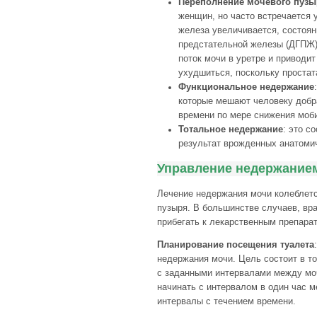
Переполнение мочевого пузы
женщин, но часто встречается 
железа увеличивается, состоян
предстательной железы (ДГПЖ)
поток мочи в уретре и приводи
ухудшиться, поскольку простат
Функциональное недержание
которые мешают человеку добра
времени по мере снижения моб
Тотальное недержание
: это с
результат врожденных анатоми
Управление недержание
Лечение недержания мочи колеблетс
пузыря. В большинстве случаев, вр
прибегать к лекарственным препара
Планирование посещения туалета
недержания мочи. Цель состоит в т
с заданными интервалами между моч
начинать с интервалом в один час 
интервалы с течением времени.