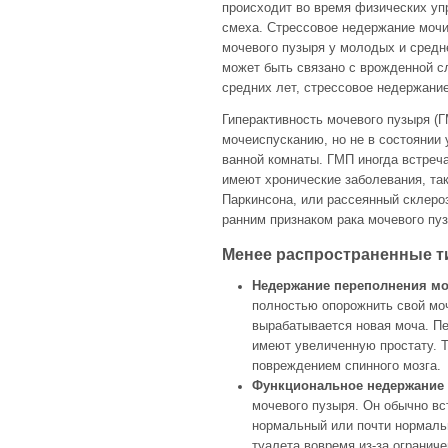
происходит во время физических уп
смеха. Стрессовое недержание мочи
мочевого пузыря у молодых и средн
может быть связано с врожденной с
средних лет, стрессовое недержани
Гиперактивность мочевого пузыря (Г
мочеиспусканию, но не в состоянии 
ванной комнаты. ГМП иногда встреч
имеют хронические заболевания, так
Паркинсона, или рассеянный склеро
ранним признаком рака мочевого пу
Менее распространенные т
Недержание переполнения м
полностью опорожнить свой ​​мо
вырабатывается новая моча. Пе
имеют увеличенную простату. Т
повреждением спинного мозга.
Функциональное недержание
мочевого пузыря. Он обычно в
нормальный или почти нормальн
туалета вовремя из-за огранич