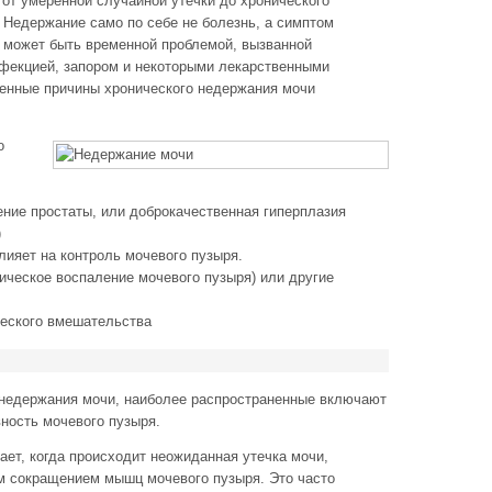
от умеренной случайной утечки до хронического
 Недержание само по себе не болезнь, а симптом
 может быть временной проблемой, вызванной
фекцией, запором и некоторыми лекарственными
енные причины хронического недержания мочи
о
ние простаты, или доброкачественная гиперплазия
)
лияет на контроль мочевого пузыря.
ическое воспаление мочевого пузыря) или другие
еского вмешательства
 недержания мочи, наиболее распространенные включают
ность мочевого пузыря.
ет, когда происходит неожиданная утечка мочи,
м сокращением мышц мочевого пузыря. Это часто