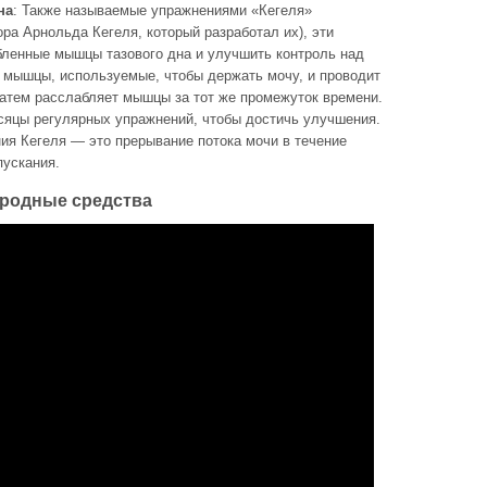
на
: Также называемые упражнениями «Кегеля»
ора Арнольда Кегеля, который разработал их), эти
бленные мышцы тазового дна и улучшить контроль над
 мышцы, используемые, чтобы держать мочу, и проводит
затем расслабляет мышцы за тот же промежуток времени.
сяцы регулярных упражнений, чтобы достичь улучшения.
ия Кегеля — это прерывание потока мочи в течение
пускания.
ародные средства