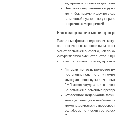
недержание, оказывая давлени
Высокие спортивные нагрузк
мочи: бег, прыжки и другие ви
на мочевой пузырь, могут прив
спортивных мероприятий.
Как недержание мочи прогр
Различные формы недержания могут
быть пожизненным состоянием, оно 
может появиться внезапно, как поб
хирургического вмешательства. Одн
которых различные типы недержания
Гиперактивность мочевого пу
постепенно появляется у пожил
мышц мочевого пузыря, что вы
ГМП может ухудшаться с течен
не лечиться с помощью препар
Стрессовое недержание мочи
молодых женщин и наиболее ча
может развиваться стрессовое 
ослабевает или если уретра ос