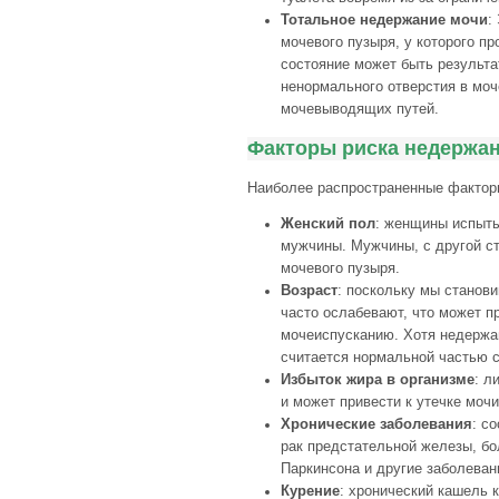
Тотальное недержание мочи
:
мочевого пузыря, у которого п
состояние может быть результа
ненормального отверстия в моч
мочевыводящих путей.
Факторы риска недержа
Наиболее распространенные фактор
Женский пол
: женщины испыты
мужчины. Мужчины, с другой с
мочевого пузыря.
Возраст
: поскольку мы станов
часто ослабевают, что может п
мочеиспусканию. Хотя недержа
считается нормальной частью с
Избыток жира в организме
: л
и может привести к утечке моч
Хронические заболевания
: с
рак предстательной железы, бо
Паркинсона и другие заболеван
Курение
: хронический кашель 