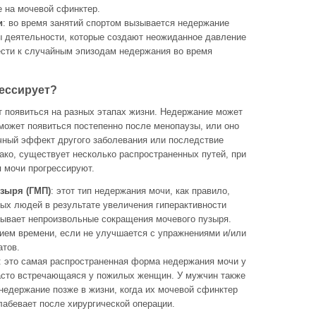
е на мочевой сфинктер.
и
: во время занятий спортом вызывается недержание
ды деятельности, которые создают неожиданное давление
ести к случайным эпизодам недержания во время
ессирует?
 появиться на разных этапах жизни. Недержание может
может появиться постепенно после менопаузы, или оно
очный эффект другого заболевания или последствие
ако, существует несколько распространенных путей, при
 мочи прогрессируют.
зыря (ГМП)
: этот тип недержания мочи, как правило,
ых людей в результате увеличения гиперактивности
зывает непроизвольные сокращения мочевого пузыря.
ием времени, если не улучшается с упражнениями и/или
атов.
: это самая распространенная форма недержания мочи у
сто встречающаяся у пожилых женщин. У мужчин также
недержание позже в жизни, когда их мочевой сфинктер
лабевает после хирургической операции.