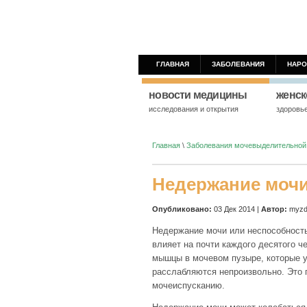
ГЛАВНАЯ
ЗАБОЛЕВАНИЯ
НАРО
новости медицины
женск
исследования и открытия
здоровь
Главная
\
Заболевания мочевыделительной
Недержание моч
Опубликовано:
03 Дек 2014 |
Автор:
myzdo
Недержание мочи или неспособность
влияет на почти каждого десятого ч
мышцы в мочевом пузыре, которые 
расслабляются непроизвольно. Это 
мочеиспусканию.