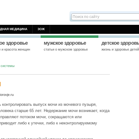
ДНАЯ МЕДИЦИНА
ЗОЖ
ое здоровье
мужское здоровье
детское здоров
е и красота женщин
статьи о мужском здоровье
жизнь и здоровье дете
 системы
и
rovje.ru
 контролировать выпуск мочи из мочевого пузыря,
еловека старше 65 лет. Недержание мочи возникает, когда
управляют потоком мочи, сокращаются или
приводит либо к утечки, либо к неконтролируемому