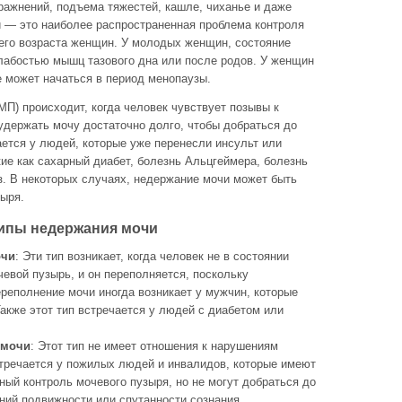
ражнений, подъема тяжестей, кашле, чиханье и даже
 — это наиболее распространенная проблема контроля
его возраста женщин. У молодых женщин, состояние
лабостью мышц тазового дна или после родов. У женщин
е может начаться в период менопаузы.
МП) происходит, когда человек чувствует позывы к
удержать мочу достаточно долго, чтобы добраться до
ается у людей, которые уже перенесли инсульт или
ие как сахарный диабет, болезнь Альцгеймера, болезнь
з. В некоторых случаях, недержание мочи может быть
зыря.
ипы недержания мочи
очи
: Эти тип возникает, когда человек не в состоянии
чевой пузырь, и он переполняется, поскольку
реполнение мочи иногда возникает у мужчин, которые
акже этот тип встречается у людей с диабетом или
 мочи
: Этот тип не имеет отношения к нарушениям
стречается у пожилых людей и инвалидов, которые имеют
ый контроль мочевого пузыря, но не могут добраться до
ений подвижности или спутанности сознания.