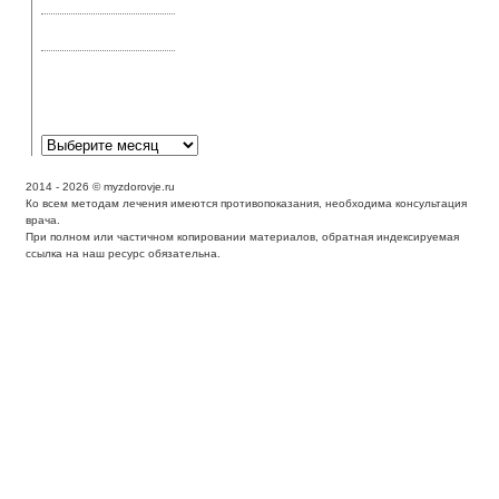
или эффект плацебо
Аллергическая астма:
симптомы и лечение
Аллергическая
реакция может
выглядеть как экзема?
2014 - 2026 © myzdorovje.ru
Ко всем методам лечения имеются противопоказания, необходима консультация
врача.
При полном или частичном копировании материалов, обратная индексируемая
ссылка на наш ресурс обязательна.