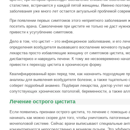
статистике, встречается у каждой пятой женщины. Именно поэтом
заболевания уже много лет остается актуальной проблемой совре
При появлении первых симптомов этого неприятного заболевания
посетить врача. Самолечение при цистите не только не даст нужно
привести к усугублению симптомов.
Дело в том, что цистит – это инфекционное заболевание, и его ле
определения возбудителя вызвавшего воспаление мочевого пузыр
лекарства просто избавляющие женщину от симптомов цистита, м
дисбактериоз и навредить печени. К тому же несвоевременно нача
привести к переходу цистита в хроническую форму.
Квалифицированный врач перед тем, как назначить подходящие пр
анализы для выявления возбудителя болезни, а также тщательно о
соберет подробный анамнез. Подбирая лекарства, доктор учтет н
сопутствующих хронических патологий, беременности, а также алл
Лечение острого цистита
Если появились признаки острого цистита, то лечение с помощью 
начинать как можно скорее для того, чтобы уничтожить патогенны
мочеполовой системе. Сейчас врачи выписывают специальные ант
концентрируются непосредственно в мочевом пузыре. Это эффекти