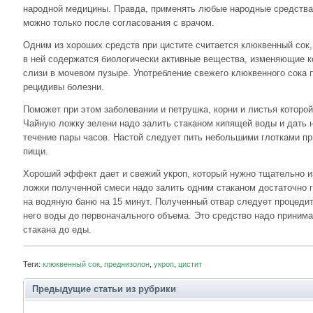
народной медицины. Правда, применять любые народные средства
можно только после согласования с врачом.
Одним из хороших средств при цистите считается клюквенный сок, 
в ней содержатся биологически активные вещества, изменяющие к
слизи в мочевом пузыре. Употребление свежего клюквенного сока
рецидивы болезни.
Поможет при этом заболевании и петрушка, корни и листья которо
Чайную ложку зелени надо залить стаканом кипящей воды и дать н
течение пары часов. Настой следует пить небольшими глотками пр
пищи.
Хороший эффект дает и свежий укроп, который нужно тщательно и
ложки полученной смеси надо залить одним стаканом достаточно г
на водяную баню на 15 минут. Полученный отвар следует процедит
него воды до первоначального объема. Это средство надо принимат
стакана до еды.
Теги:
клюквенный сок
,
преднизолон
,
укроп
,
цистит
Предыдущие статьи из рубрики