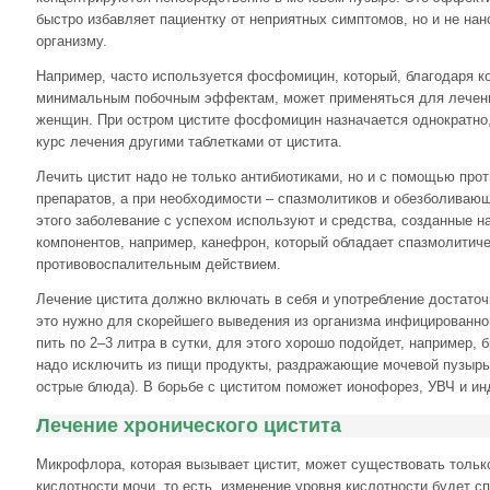
быстро избавляет пациентку от неприятных симптомов, но и не нан
организму.
Например, часто используется фосфомицин, который, благодаря к
минимальным побочным эффектам, может применяться для лечен
женщин. При остром цистите фосфомицин назначается однократно,
курс лечения другими таблетками от цистита.
Лечить цистит надо не только антибиотиками, но и с помощью пр
препаратов, а при необходимости – спазмолитиков и обезболивающ
этого заболевание с успехом используют и средства, созданные н
компонентов, например, канефрон, который обладает спазмолитич
противовоспалительным действием.
Лечение цистита должно включать в себя и употребление достаточ
это нужно для скорейшего выведения из организма инфицированно
пить по 2–3 литра в сутки, для этого хорошо подойдет, например, 
надо исключить из пищи продукты, раздражающие мочевой пузырь 
острые блюда). В борьбе с циститом поможет ионофорез, УВЧ и ин
Лечение хронического цистита
Микрофлора, которая вызывает цистит, может существовать тольк
кислотности мочи, то есть, изменение уровня кислотности будет с