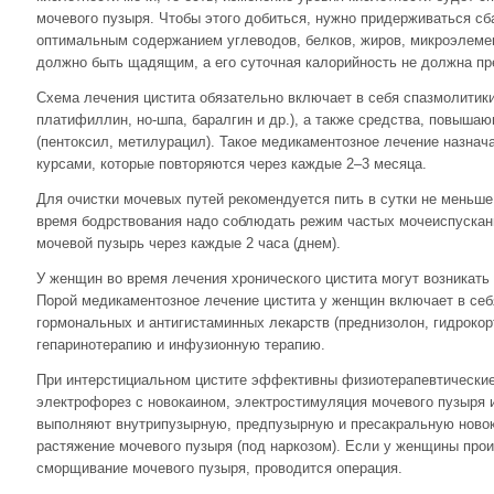
мочевого пузыря. Чтобы этого добиться, нужно придерживаться с
оптимальным содержанием углеводов, белков, жиров, микроэлемен
должно быть щадящим, а его суточная калорийность не должна пр
Схема лечения цистита обязательно включает в себя спазмолитики
платифиллин, но-шпа, баралгин и др.), а также средства, повыша
(пентоксил, метилурацил). Такое медикаментозное лечение назна
курсами, которые повторяются через каждые 2–3 месяца.
Для очистки мочевых путей рекомендуется пить в сутки не меньше
время бодрствования надо соблюдать режим частых мочеиспускани
мочевой пузырь через каждые 2 часа (днем).
У женщин во время лечения хронического цистита могут возникать
Порой медикаментозное лечение цистита у женщин включает в себ
гормональных и антигистаминных лекарств (преднизолон, гидрокорт
гепаринотерапию и инфузионную терапию.
При интерстициальном цистите эффективны физиотерапевтические
электрофорез с новокаином, электростимуляция мочевого пузыря и
выполняют внутрипузырную, предпузырную и пресакральную новок
растяжение мочевого пузыря (под наркозом). Если у женщины про
сморщивание мочевого пузыря, проводится операция.