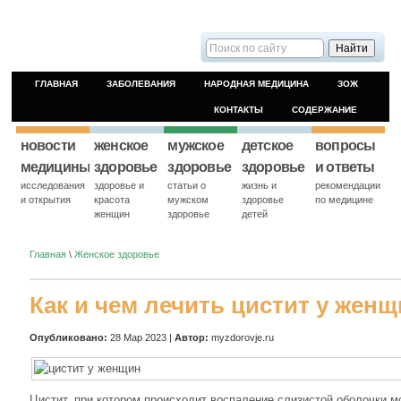
ГЛАВНАЯ
ЗАБОЛЕВАНИЯ
НАРОДНАЯ МЕДИЦИНА
ЗОЖ
КОНТАКТЫ
СОДЕРЖАНИЕ
новости
женское
мужское
детское
вопросы
медицины
здоровье
здоровье
здоровье
и ответы
исследования
здоровье и
статьи о
жизнь и
рекомендации
и открытия
красота
мужском
здоровье
по медицине
женщин
здоровье
детей
Главная
\
Женское здоровье
Как и чем лечить цистит у жен
Опубликовано:
28 Мар 2023 |
Автор:
myzdorovje.ru
Цистит, при котором происходит воспаление слизистой оболочки м