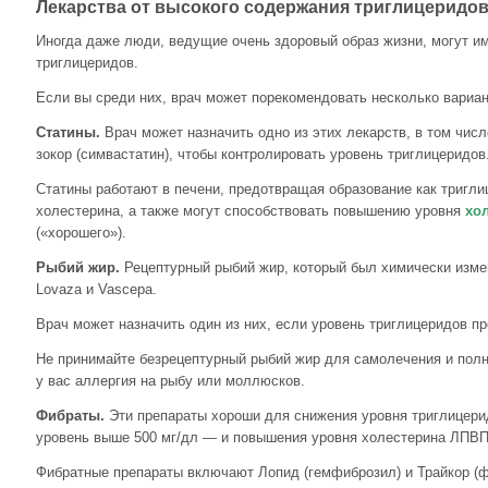
Лекарства от высокого содержания триглицеридо
Иногда даже люди, ведущие очень здоровый образ жизни, могут и
триглицеридов.
Если вы среди них, врач может порекомендовать несколько вариан
Статины.
Врач может назначить одно из этих лекарств, в том числ
зокор (симвастатин), чтобы контролировать уровень триглицеридов
Статины работают в печени, предотвращая образование как триглиц
холестерина, а также могут способствовать повышению уровня
хо
(«хорошего»).
Рыбий жир.
Рецептурный рыбий жир, который был химически изме
Lovaza и Vascepa.
Врач может назначить один из них, если уровень триглицеридов п
Не принимайте безрецептурный рыбий жир для самолечения и полн
у вас аллергия на рыбу или моллюсков.
Фибраты.
Эти препараты хороши для снижения уровня триглицери
уровень выше 500 мг/дл — и повышения уровня холестерина ЛПВП
Фибратные препараты включают Лопид (гемфиброзил) и Трайкор (