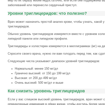
мер по их образу жизни недостаточно, или если они подвержены 
заболеваний или перенесли сердечный приступ.
Уровни триглицеридов: что полезно?
Врач может назначить простой анализ крови, чтобы узнать, какой у
триглицеридов.
Обычно уровень триглицеридов измеряется вместе с уровнем холе
липидной панели или липидном профиле.
Триглицериды и холестерин измеряются в миллиграммах (мг) на де
Спросите своего врача, нужно ли вам голодать перед тем, как сдат
Следующие числа указывают диапазон уровней триглицеридов:
Нормальный: менее 150 мг/дл
Гранично высокий: от 150 до 199 мг/дл
Высокая: от 200 до 499 мг/дл
Очень высокий: 500 мг/дл и выше
Как снизить уровень триглицеридов
Если у вас слишком высокий уровень триглицеридов, врач может 
определенные изменения в образ жизни, чтобы достичь более здор