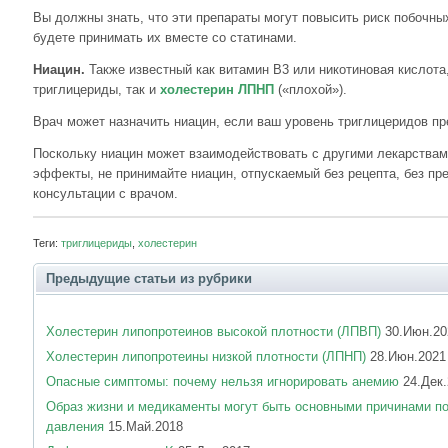
Вы должны знать, что эти препараты могут повысить риск побочны
будете принимать их вместе со статинами.
Ниацин.
Также известный как витамин B3 или никотиновая кислота,
триглицериды, так и
холестерин ЛПНП
(«плохой»).
Врач может назначить ниацин, если ваш уровень триглицеридов пр
Поскольку ниацин может взаимодействовать с другими лекарствам
эффекты, не принимайте ниацин, отпускаемый без рецепта, без пр
консультации с врачом.
Теги:
триглицериды
,
холестерин
Предыдущие статьи из рубрики
Холестерин липопротеинов высокой плотности (ЛПВП)
30.Июн.20
Холестерин липопротеины низкой плотности (ЛПНП)
28.Июн.2021
Опасные симптомы: почему нельзя игнорировать анемию
24.Дек.
Образ жизни и медикаменты могут быть основными причинами п
давления
15.Май.2018