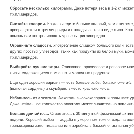
Сбросьте несколько килограмм.
Даже потеря веса в 1-2 кг может
триглицеридов.
Считайте калории.
Когда вы едите больше калорий, чем сжигаете
превращаются в триглицериды и откладываются в виде жира. Кон
помочь вам контролировать уровень триглицеридов.
Ограничьте сладости.
Употребление слишком большого количества
других простых углеводов, таких как продукты из белой муки, мож
триглицеридов.
Выбирайте лучшие жиры.
Оливковое, арахисовое и рапсовое ма
жиры, содержащиеся в мясных и молочных продуктах.
Еще один хороший вариант — есть больше рыбы, богатой омега-3, 
(включая сардины) и скумбрия, вместо красного мяса.
Избавьтесь от алкоголя.
Алкоголь высококалориен и повышает ур
Даже небольшое количество алкоголя может значительно повлиять
Больше двигайтесь.
Стремитесь к 30-минутной физической актив
недели. Хороший выбор — ходьба в умеренном темпе, езда на вел
тренажерном зале, плавание или аэробика в бассейне, активная уб