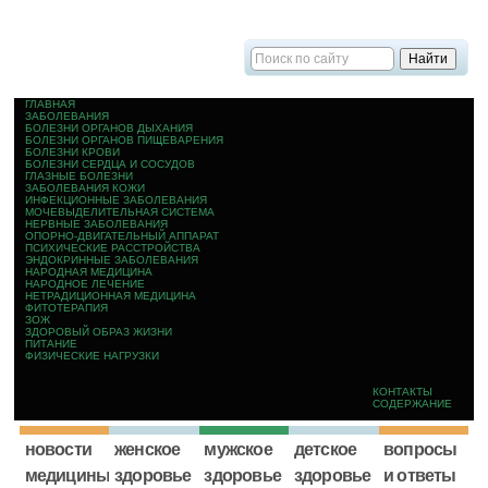
ГЛАВНАЯ
ЗАБОЛЕВАНИЯ
БОЛЕЗНИ ОРГАНОВ ДЫХАНИЯ
БОЛЕЗНИ ОРГАНОВ ПИЩЕВАРЕНИЯ
БОЛЕЗНИ КРОВИ
БОЛЕЗНИ СЕРДЦА И СОСУДОВ
ГЛАЗНЫЕ БОЛЕЗНИ
ЗАБОЛЕВАНИЯ КОЖИ
ИНФЕКЦИОННЫЕ ЗАБОЛЕВАНИЯ
МОЧЕВЫДЕЛИТЕЛЬНАЯ СИСТЕМА
НЕРВНЫЕ ЗАБОЛЕВАНИЯ
ОПОРНО-ДВИГАТЕЛЬНЫЙ АППАРАТ
ПСИХИЧЕСКИЕ РАССТРОЙСТВА
ЭНДОКРИННЫЕ ЗАБОЛЕВАНИЯ
НАРОДНАЯ МЕДИЦИНА
НАРОДНОЕ ЛЕЧЕНИЕ
НЕТРАДИЦИОННАЯ МЕДИЦИНА
ФИТОТЕРАПИЯ
ЗОЖ
ЗДОРОВЫЙ ОБРАЗ ЖИЗНИ
ПИТАНИЕ
ФИЗИЧЕСКИЕ НАГРУЗКИ
КОНТАКТЫ
СОДЕРЖАНИЕ
новости
женское
мужское
детское
вопросы
медицины
здоровье
здоровье
здоровье
и ответы