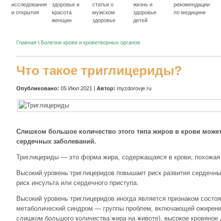
исследования
здоровье и
статьи о
жизнь и
рекомендации
и открытия
красота
мужском
здоровье
по медицине
женщин
здоровье
детей
Главная
\
Болезни крови и кроветворных органов
Что такое триглицериды?
Опубликовано:
05 Июл 2021 |
Автор:
myzdorovje.ru
Слишком большое количество этого типа жиров в крови може
сердечных заболеваний.
Триглицериды — это форма жира, содержащаяся в крови, похожая 
Высокий уровень триглицеридов повышает риск развития сердечны
риск инсульта или сердечного приступа.
Высокий уровень триглицеридов иногда является признаком состоян
метаболический синдром — группы проблем, включающей ожирени
слишком большого количества жира на животе), высокое кровяное