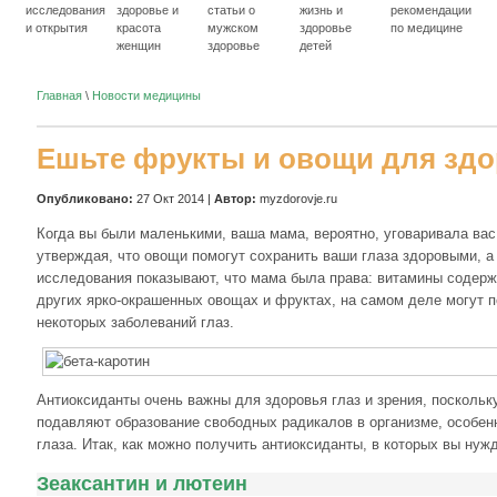
исследования
здоровье и
статьи о
жизнь и
рекомендации
и открытия
красота
мужском
здоровье
по медицине
женщин
здоровье
детей
Главная
\
Новости медицины
Ешьте фрукты и овощи для здо
Опубликовано:
27 Окт 2014 |
Автор:
myzdorovje.ru
Когда вы были маленькими, ваша мама, вероятно, уговаривала вас
утверждая, что овощи помогут сохранить ваши глаза здоровыми, а
исследования показывают, что мама была права: витамины содерж
других ярко-окрашенных овощах и фруктах, на самом деле могут 
некоторых заболеваний глаз.
Антиоксиданты очень важны для здоровья глаз и зрения, поскольк
подавляют образование свободных радикалов в организме, особенн
глаза. Итак, как можно получить антиоксиданты, в которых вы нуж
Зеаксантин и лютеин