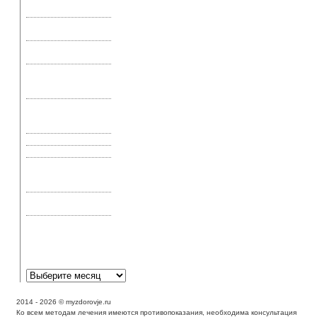
сказка
«Рецепт» продления
жизни
Аденовирусная
инфекция глаз
Аденома
предстательной
железы
Аир болотный, его
применение и
свойства
Актиномикоз
Акупрессура и шиатсу
Акупунктура —
эффективное лечение
или эффект плацебо
Аллергическая астма:
симптомы и лечение
Аллергическая
реакция может
выглядеть как экзема?
2014 - 2026 © myzdorovje.ru
Ко всем методам лечения имеются противопоказания, необходима консультация