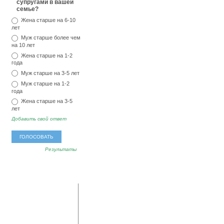
супругами в вашей
семье?
Жена старше на 6-10
лет
Муж старше более чем
на 10 лет
Жена старше на 1-2
года
Муж старше на 3-5 лет
Муж старше на 1-2
года
Жена старше на 3-5
лет
Добавить свой ответ
Результаты
популярные
последние
метки
комментарии
мед
тревога
озноб
Владимир:
А у меня
аллергия
секс
ревматоидный артрит