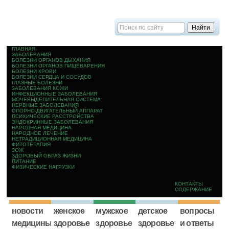
ГЛАВНАЯ
ЗАБОЛЕВАНИЯ
БОЛЕЗНИ ОРГАНОВ ДЫХАНИЯ
БОЛЕЗНИ ОРГАНОВ ПИЩЕВАРЕНИЯ
БОЛЕЗНИ КРОВИ
БОЛЕЗНИ СЕРДЦА И СОСУДОВ
ГЛАЗНЫЕ БОЛЕЗНИ
ЗАБОЛЕВАНИЯ КОЖИ
ИНФЕКЦИОННЫЕ ЗАБОЛЕВАНИЯ
МОЧЕВЫДЕЛИТЕЛЬНАЯ СИСТЕМА
НЕРВНЫЕ ЗАБОЛЕВАНИЯ
ОПОРНО-ДВИГАТЕЛЬНЫЙ АППАРАТ
ПСИХИЧЕСКИЕ РАССТРОЙСТВА
ЭНДОКРИННЫЕ ЗАБОЛЕВАНИЯ
НАРОДНАЯ МЕДИЦИНА
НАРОДНОЕ ЛЕЧЕНИЕ
НЕТРАДИЦИОННАЯ МЕДИЦИНА
ФИТОТЕРАПИЯ
ЗОЖ
ЗДОРОВЫЙ ОБРАЗ ЖИЗНИ
ПИТАНИЕ
ФИЗИЧЕСКИЕ НАГРУЗКИ
КОНТАКТЫ
СОДЕРЖАНИЕ
новости
женское
мужское
детское
вопросы
медицины
здоровье
здоровье
здоровье
и ответы