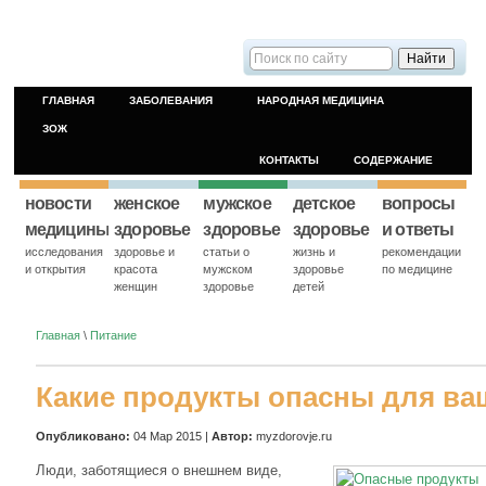
ГЛАВНАЯ
ЗАБОЛЕВАНИЯ
НАРОДНАЯ МЕДИЦИНА
ЗОЖ
КОНТАКТЫ
СОДЕРЖАНИЕ
новости
женское
мужское
детское
вопросы
медицины
здоровье
здоровье
здоровье
и ответы
исследования
здоровье и
статьи о
жизнь и
рекомендации
и открытия
красота
мужском
здоровье
по медицине
женщин
здоровье
детей
Главная
\
Питание
Какие продукты опасны для в
Опубликовано:
04 Мар 2015 |
Автор:
myzdorovje.ru
Люди, заботящиеся о внешнем виде,