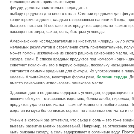
желающие иметь привлекательную
фигуру, должны внимательно подходить к
выбору продуктов для своего стола. Самыми вредными для фигуры
кондитерские изделия, сладкие газированные напитки и блюда, пр
быстрого питания. В составе этих продуктов содержатся самые вр
насыщенные жиры, сахар, соль, быстрые углеводы.
Американскими исследователями из института Флориды было уста
желаемых результатов в стремлении стать привлекательнее, пол
может помочь исключение из своего рациона сливочного масла, из
сахара, соли. В списке вредных продуктов под номером «один» ди
советуют исключить его в первую очередь, поскольку насыщенные
считаются самыми вредными для фигуры. Их употребление в пищу
болезнь Альцгеймера, некоторые формы рака,
болезни сердца
. Д
вместо сливочного использовать оливковое масло.
Здоровая диета не должна содержать углеводов, содержащихся в 
пшеничной муки – макаронных изделиях, белом хлебе, пирожках, бу
продуктов удалена клетчатка – важный компонент любого зерна. 
изделия из муки более низких сортов, не лишенные клетчатки и н
Ученые в который раз отметили, что сахар и соль – это тоже вред
вызвать развитие многих заболеваний. Например, за отложение ж
быть обязаны сахару, а соль задерживает в организме воду. Поэт