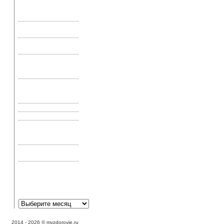
«Живая» вода – не
сказка
«Рецепт» продления
жизни
Аденовирусная
инфекция глаз
Аденома
предстательной
железы
Аир болотный, его
применение и
свойства
Актиномикоз
Акупрессура и шиатсу
Акупунктура —
эффективное лечение
или эффект плацебо
Аллергическая астма:
симптомы и лечение
Аллергическая
реакция может
выглядеть как экзема?
2014 - 2026 © myzdorovje.ru