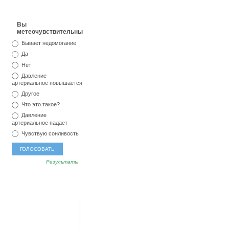
Вы
метеочувствительны?
Бывает недомогание
Да
Нет
Давление
артериальное повышается
Другое
Что это такое?
Давление
артериальное падает
Чувствую сонливость
Результаты
популярные
последние
метки
комментарии
мед
тревога
озноб
Владимир:
А у меня