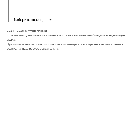
реакция может
выглядеть как экзема?
2014 - 2026 © myzdorovje.ru
Ко всем методам лечения имеются противопоказания, необходима консультация
врача.
При полном или частичном копировании материалов, обратная индексируемая
ссылка на наш ресурс обязательна.