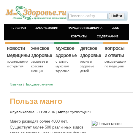
ГЛАВНАЯ
ЗАБОЛЕВАНИЯ
НАРОДНАЯ МЕДИЦИНА
ЗОЖ
КОНТАКТЫ
СОДЕРЖАНИЕ
новости
женское
мужское
детское
вопросы
медицины
здоровье
здоровье
здоровье
и ответы
исследования
здоровье и
статьи о
жизнь и
рекомендации
и открытия
красота
мужском
здоровье
по медицине
женщин
здоровье
детей
Главная
\
Народное лечение
Польза манго
Опубликовано:
21 Ноя 2016 |
Автор:
myzdorovje.ru
Манго разводят более 4000 лет.
Существует более 500 различных видов