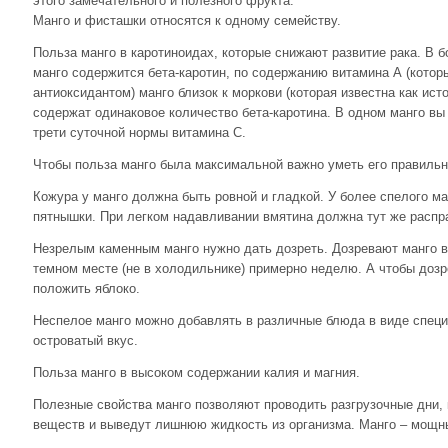
этого замечательного и полезного фрукта.
Манго и фисташки относятся к одному семейству.
Польза манго в каротиноидах, которые снижают развитие рака. В 
манго содержится бета-каротин, по содержанию витамина А (кото
антиоксидантом) манго близок к моркови (которая известна как ист
содержат одинаковое количество бета-каротина. В одном манго вы
трети суточной нормы витамина С.
Чтобы польза манго была максимальной важно уметь его правильн
Кожура у манго должна быть ровной и гладкой. У более спелого ма
пятнышки. При легком надавливании вмятина должна тут же распр
Незрелым каменным манго нужно дать дозреть. Дозревают манго в
темном месте (не в холодильнике) примерно неделю. А чтобы дозр
положить яблоко.
Неспелое манго можно добавлять в различные блюда в виде специй
островатый вкус.
Польза манго в высоком содержании калия и магния.
Полезные свойства манго позволяют проводить разгрузочные дни,
веществ и выведут лишнюю жидкость из организма. Манго – мощн