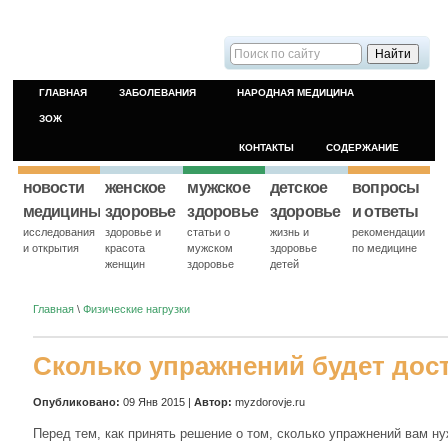
ГЛАВНАЯ
ЗАБОЛЕВАНИЯ
НАРОДНАЯ МЕДИЦИНА
ЗОЖ
КОНТАКТЫ
СОДЕРЖАНИЕ
новости
женское
мужское
детское
вопросы
медицины
здоровье
здоровье
здоровье
и ответы
исследования
здоровье и
статьи о
жизнь и
рекомендации
и открытия
красота
мужском
здоровье
по медицине
женщин
здоровье
детей
Главная
\
Физические нагрузки
Сколько упражнений будет дос
Опубликовано:
09 Янв 2015 |
Автор:
myzdorovje.ru
Перед тем, как принять решение о том, сколько упражнений вам н