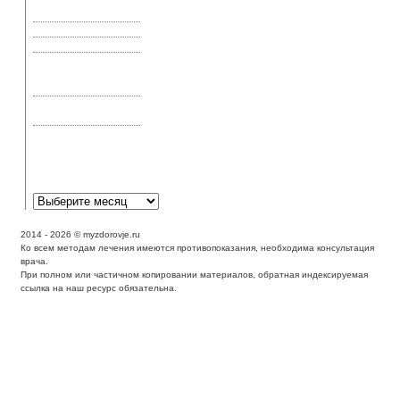
применение и
свойства
Актиномикоз
Акупрессура и шиатсу
Акупунктура —
эффективное лечение
или эффект плацебо
Аллергическая астма:
симптомы и лечение
Аллергическая
реакция может
выглядеть как экзема?
2014 - 2026 © myzdorovje.ru
Ко всем методам лечения имеются противопоказания, необходима консультация
врача.
При полном или частичном копировании материалов, обратная индексируемая
ссылка на наш ресурс обязательна.