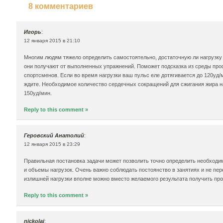
8 комментариев
Игорь
:
12 января 2015 в 21:10
Многим людям тяжело определить самостоятельно, достаточную ли нагрузку
они получают от выполненных упражнений. Поможет подсказка из среды пр
спортсменов. Если во время нагрузки ваш пульс еле дотягивается до 120уд/
ждите. Необходимое количество сердечных сокращений для сжигания жира н
150уд/мин.
Reply to this comment »
Геровский Анатолий
:
12 января 2015 в 23:29
Правильная постановка задачи может позволить точно определить необход
и объемы нагрузок. Очень важно соблюдать постоянство в занятиях и не пер
излишней нагрузки вполне можно вместо желаемого результата получить пр
Reply to this comment »
nickolaj
: