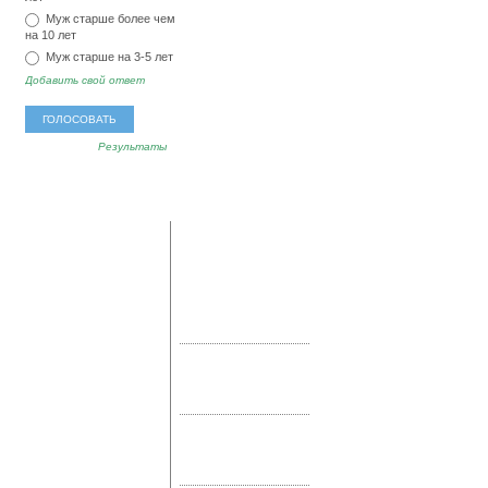
Муж старше более чем
на 10 лет
Муж старше на 3-5 лет
Добавить свой ответ
Результаты
популярные
последние
метки
комментарии
мед
тревога
озноб
Владимир:
А у меня
аллергия
секс
ревматоидный артрит
головокружение
соль
достиг своего пика.
магний
позвоночник
Дальше …
наркомания
отвар
Евгения:
А я себе
протезирование
нечто запретное (имею
компресс
зубы
йод
сок
в виду сладкое)
реабилитация
позволяю …
бактерии
тошнота
Инна:
Здоровое
сахар
сердце
слабость
питание, конечно,
гормоны
белок
залог красивой
головная боль
железо
фигуры, но ни …