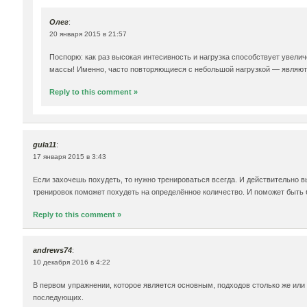
Олег
:
20 января 2015 в 21:57
Поспорю: как раз высокая интесивность и нагрузка способствует увели
массы! Именно, часто повторяющиеся с небольшой нагрузкой — являют
Reply to this comment »
gula11
:
17 января 2015 в 3:43
Если захочешь похудеть, то нужно тренироваться всегда. И действительно 
тренировок поможет похудеть на определённое количество. И поможет быть 
Reply to this comment »
andrews74
:
10 декабря 2016 в 4:22
В первом упражнении, которое является основным, подходов столько же или 
последующих.