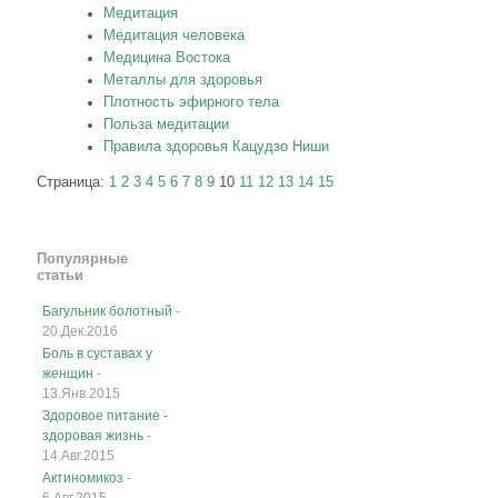
Медитация
Медитация человека
Медицина Востока
Металлы для здоровья
Плотность эфирного тела
Польза медитации
Правила здоровья Кацудзо Ниши
Страница:
1
2
3
4
5
6
7
8
9
10
11
12
13
14
15
Популярные
статьи
Багульник болотный
-
20.Дек.2016
Боль в суставах у
женщин
-
13.Янв.2015
Здоровое питание -
здоровая жизнь
-
14.Авг.2015
Актиномикоз
-