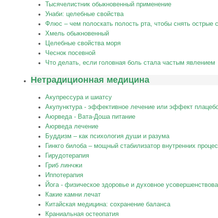
Тысячелистник обыкновенный применение
Унаби: целебные свойства
Флюс – чем полоскать полость рта, чтобы снять острые
Хмель обыкновенный
Целебные свойства моря
Чеснок посевной
Что делать, если головная боль стала частым явлением
Нетрадиционная медицина
Акупрессура и шиатсу
Акупунктура - эффективное лечение или эффект плацеб
Аюрведа - Вата-Доша питание
Аюрведа лечение
Буддизм – как психология души и разума
Гинкго билоба – мощный стабилизатор внутренних процес
Гирудотерапия
Гриб линчжи
Иппотерапия
Йога - физическое здоровье и духовное усовершенствов
Какие камни лечат
Китайская медицина: сохранение баланса
Краниальная остеопатия