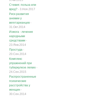
6.Авг.2015
Стевия: польза или
вред?
- 3.Ноя.2017
Риск развития
анемии у
вегетарианцев
-
31.Окт.2014
Изжога - лечение
народными
средствами
-
23.Янв.2014
Простуда
-
20.Сен.2014
Комплекс
упражнений при
туберкулезе легких
-
24.Сен.2015
Распространенные
психические
расстройства у
женщин
-
30.Сен.2014