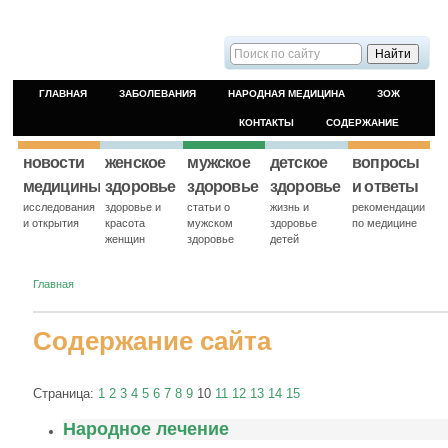
ГЛАВНАЯ
ЗАБОЛЕВАНИЯ
НАРОДНАЯ МЕДИЦИНА
ЗОЖ
КОНТАКТЫ
СОДЕРЖАНИЕ
новости
женское
мужское
детское
вопросы
медицины
здоровье
здоровье
здоровье
и ответы
исследования
здоровье и
статьи о
жизнь и
рекомендации
и открытия
красота
мужском
здоровье
по медицине
женщин
здоровье
детей
Главная
Содержание сайта
Страница:
1
2
3
4
5
6
7
8
9
10
11
12
13
14
15
Народное лечение